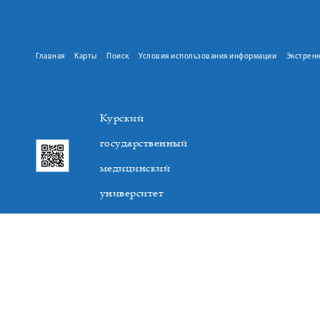
Главная
Карты
Поиск
Условия использования информации
Экстрен
Курский
государственный
медицинский
университет