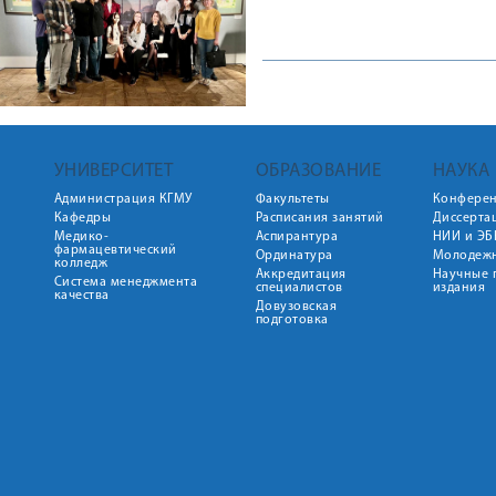
УНИВЕРСИТЕТ
ОБРАЗОВАНИЕ
НАУКА
Администрация КГМУ
Факультеты
Конфере
Кафедры
Расписания занятий
Диссерта
Медико-
Аспирантура
НИИ и ЭБ
фармацевтический
Ординатура
Молодежн
колледж
Аккредитация
Научные 
Система менеджмента
специалистов
издания
качества
Довузовская
подготовка