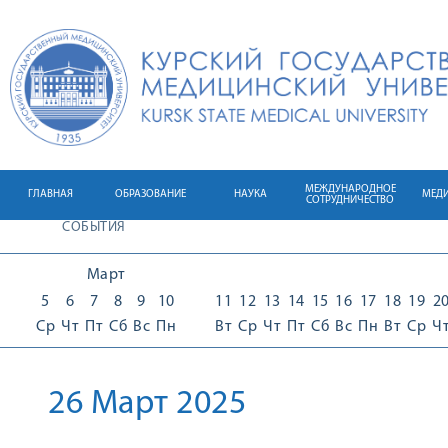
МЕЖДУНАРОДНОЕ
ГЛАВНАЯ
ОБРАЗОВАНИЕ
НАУКА
МЕД
СОТРУДНИЧЕСТВО
СОБЫТИЯ
Март
5
6
7
8
9
10
11
12
13
14
15
16
17
18
19
2
Ср
Чт
Пт
Сб
Вс
Пн
Вт
Ср
Чт
Пт
Сб
Вс
Пн
Вт
Ср
Ч
26 Март 2025