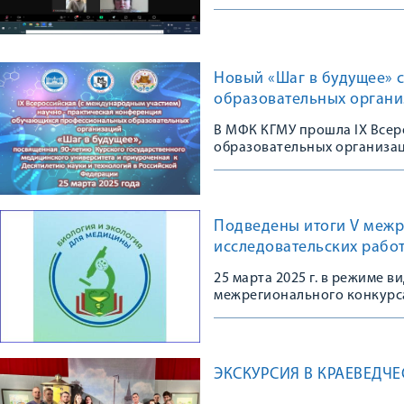
современности: профессион
Новый «Шаг в будущее» 
образовательных орган
В МФК КГМУ прошла IX Все
образовательных организа
Подведены итоги V межр
исследовательских работ
25 марта 2025 г. в режиме 
межрегионального конкурса
общеобразовательных орган
биологии, медицинской ген
профориентации Курского г
ЭКСКУРСИЯ В КРАЕВЕДЧЕ