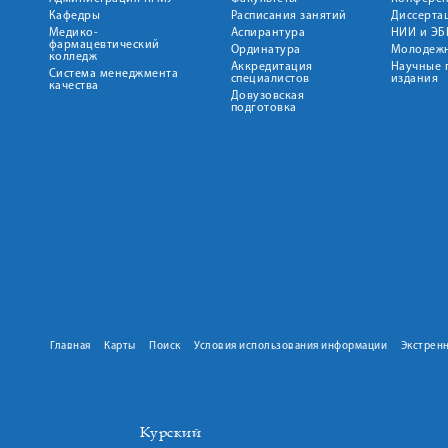
Кафедры
Расписания занятий
Диссерта
Медико-
Аспирантура
НИИ и ЭБ
фармацевтический
Ординатура
Молодежн
колледж
Аккредитация
Научные 
Система менеджмента
специалистов
издания
качества
Довузовская
подготовка
Главная
Карты
Поиск
Условия использования информации
Экстрен
Курский