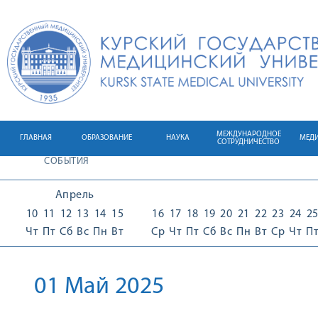
МЕЖДУНАРОДНОЕ
ГЛАВНАЯ
ОБРАЗОВАНИЕ
НАУКА
МЕД
СОТРУДНИЧЕСТВО
СОБЫТИЯ
Апрель
10
11
12
13
14
15
16
17
18
19
20
21
22
23
24
2
Чт
Пт
Сб
Вс
Пн
Вт
Ср
Чт
Пт
Сб
Вс
Пн
Вт
Ср
Чт
П
01 Май 2025