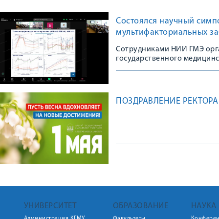
Состоялся научный симп
мультифакториальных з
Сотрудниками НИИ ГМЭ орг
государственного медицинс
ПОЗДРАВЛЕНИЕ РЕКТОРА 
УНИВЕРСИТЕТ
ОБРАЗОВАНИЕ
НАУКА
Администрация КГМУ
Факультеты
Конфере