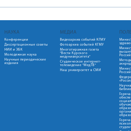
НАУКА
МЕДИА
ПОЛ
Конференции
Видеоархив событий КГМУ
Минис
здрав
Диссертационные советы
Фотоархив событий КГМУ
Минист
НИИ и ЭБК
Многотиражная газета
высше
"Вести Курского
Молодежная наука
Росси
медуниверситета"
Научные периодические
Метод
Студенческое интернет-
издания
аккред
телевидение "МедТВ"
Минис
Наш университет в СМИ
Росси
Федер
«Росси
Научна
библио
Горяча
обеспе
социа
обуча
образ
орган
образ
Горяча
психо
студен