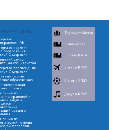
ЕЗНЫЕ ССЫЛКИ
Трудоустройство
терство
оохранения РФ
Библиотека
ерство науки и
го образования
йской Федерации
Library (ENG)
ический центр
итации специалистов
Визит в КГМУ
терство просвещения
йской Федерации
альный портал
йское образование»
Спорт в КГМУ
я электронная
тека Elibrary
я линия по
Досуг в КГМУ
чению правовой и
льной защиты
ющихся
овательных
изаций высшего
ования
я линия по
логической помощи
ческой молодежи