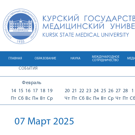
МЕЖДУНАРОДНОЕ
ГЛАВНАЯ
ОБРАЗОВАНИЕ
НАУКА
МЕД
СОТРУДНИЧЕСТВО
СОБЫТИЯ
Февраль
14
15
16
17
18
19
20
21
22
23
24
25
26
27
28
1
Пт
Сб
Вс
Пн
Вт
Ср
Чт
Пт
Сб
Вс
Пн
Вт
Ср
Чт
Пт
С
07 Март 2025