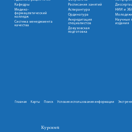
Кафедры
Расписания занятий
Диссерта
Медико-
Аспирантура
НИИ и ЭБ
фармацевтический
Ординатура
Молодежн
колледж
Аккредитация
Научные 
Система менеджмента
специалистов
издания
качества
Довузовская
подготовка
Главная
Карты
Поиск
Условия использования информации
Экстрен
Курский