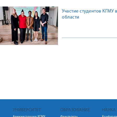
Участие студентов КГМУ
области
УНИВЕРСИТЕТ
ОБРАЗОВАНИЕ
НАУКА
Администрация КГМУ
Факультеты
Конфере