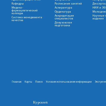
Кафедры
Расписания занятий
Диссерта
Медико-
Аспирантура
НИИ и ЭБ
фармацевтический
Ординатура
Молодежн
колледж
Аккредитация
Научные 
Система менеджмента
специалистов
издания
качества
Довузовская
подготовка
Главная
Карты
Поиск
Условия использования информации
Экстрен
Курский