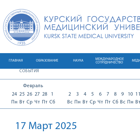
МЕЖДУНАРОДНОЕ
ГЛАВНАЯ
ОБРАЗОВАНИЕ
НАУКА
МЕД
СОТРУДНИЧЕСТВО
СОБЫТИЯ
Февраль
24
25
26
27
28
1
2
3
4
5
6
7
8
9
10
1
Пн
Вт
Ср
Чт
Пт
Сб
Вс
Пн
Вт
Ср
Чт
Пт
Сб
Вс
Пн
В
17 Март 2025