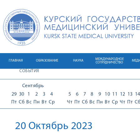
МЕЖДУНАРОДНОЕ
ГЛАВНАЯ
ОБРАЗОВАНИЕ
НАУКА
МЕД
СОТРУДНИЧЕСТВО
СОБЫТИЯ
Сентябрь
29
30
1
2
3
4
5
6
7
8
9
10
11
12
13
1
Пт
Сб
Вс
Пн
Вт
Ср
Чт
Пт
Сб
Вс
Пн
Вт
Ср
Чт
Пт
С
20 Октябрь 2023