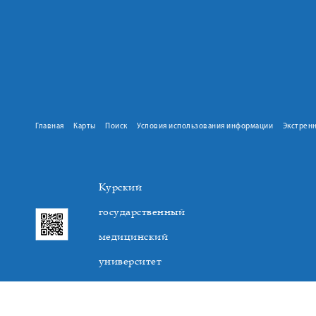
Главная
Карты
Поиск
Условия использования информации
Экстрен
Курский
государственный
медицинский
университет