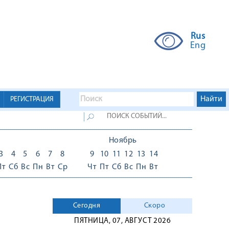
Rus
Eng
РЕГИСТРАЦИЯ
Ноябрь
3
4
5
6
7
8
9
10
11
12
13
14
Пт
Сб
Вс
Пн
Вт
Ср
Чт
Пт
Сб
Вс
Пн
Вт
Сегодня
Скоро
ПЯТНИЦА, 07, АВГУСТ 2026