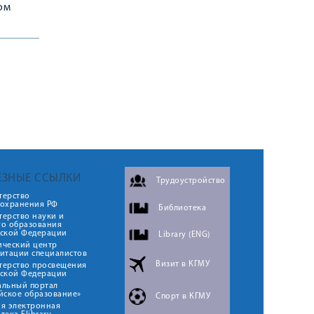
ом
крытый
ЕЗНЫЕ ССЫЛКИ
Трудоустройство
терство
оохранения РФ
Библиотека
ерство науки и
го образования
йской Федерации
Library (ENG)
ический центр
итации специалистов
Визит в КГМУ
терство просвещения
йской Федерации
альный портал
йское образование»
Спорт в КГМУ
я электронная