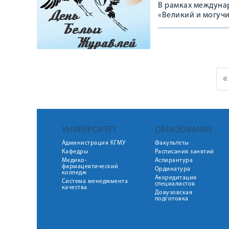
В рамках междуна
«Великий и могуч
государственного
музыкально-поэти
«
УНИВЕРСИТЕТ
ОБРАЗОВАНИЕ
Администрация КГМУ
Факультеты
Кафедры
Расписания занятий
Медико-
Аспирантура
фармацевтический
Ординатура
колледж
Аккредитация
Система менеджмента
специалистов
качества
Довузовская
подготовка