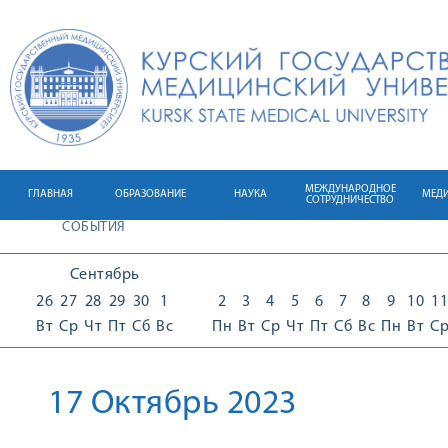
МЕЖДУНАРОДНОЕ
ГЛАВНАЯ
ОБРАЗОВАНИЕ
НАУКА
МЕД
СОТРУДНИЧЕСТВО
СОБЫТИЯ
Сентябрь
26
27
28
29
30
1
2
3
4
5
6
7
8
9
10
11
Вт
Ср
Чт
Пт
Сб
Вс
Пн
Вт
Ср
Чт
Пт
Сб
Вс
Пн
Вт
С
17 Октябрь 2023