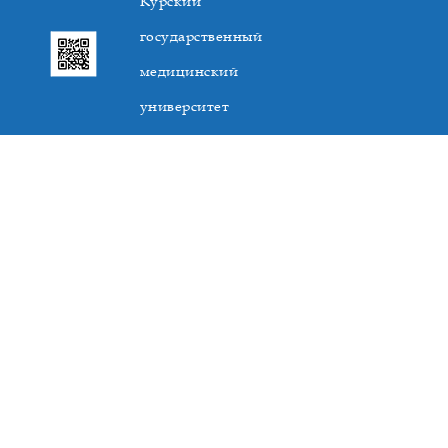
Курский
государственный
медицинский
университет