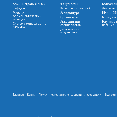
Администрация КГМУ
Факультеты
Конфере
Кафедры
Расписания занятий
Диссерта
Медико-
Аспирантура
НИИ и ЭБ
фармацевтический
Ординатура
Молодежн
колледж
Аккредитация
Научные 
Система менеджмента
специалистов
издания
качества
Довузовская
подготовка
Главная
Карты
Поиск
Условия использования информации
Экстрен