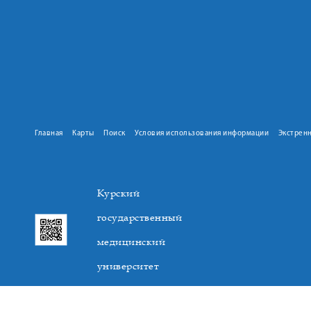
Главная
Карты
Поиск
Условия использования информации
Экстрен
Курский
государственный
медицинский
университет