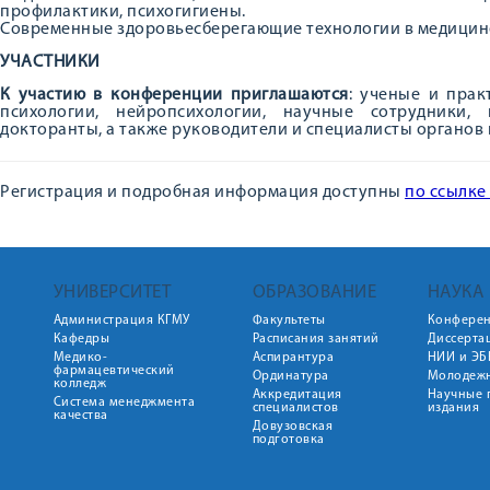
профилактики, психогигиены.
Современные здоровьесберегающие технологии в медицине
УЧАСТНИКИ
К участию в конференции приглашаются
: ученые и прак
психологии, нейропсихологии, научные сотрудники, 
докторанты, а также руководители и специалисты органов
Регистрация и подробная информация доступны
по ссылке
УНИВЕРСИТЕТ
ОБРАЗОВАНИЕ
НАУКА
Администрация КГМУ
Факультеты
Конфере
Кафедры
Расписания занятий
Диссерта
Медико-
Аспирантура
НИИ и ЭБ
фармацевтический
Ординатура
Молодежн
колледж
Аккредитация
Научные 
Система менеджмента
специалистов
издания
качества
Довузовская
подготовка