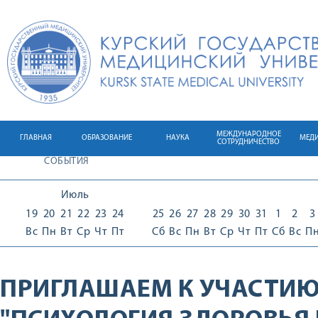
МЕЖДУНАРОДНОЕ
ГЛАВНАЯ
ОБРАЗОВАНИЕ
НАУКА
МЕД
СОТРУДНИЧЕСТВО
СОБЫТИЯ
Июль
19
20
21
22
23
24
25
26
27
28
29
30
31
1
2
3
Вс
Пн
Вт
Ср
Чт
Пт
Сб
Вс
Пн
Вт
Ср
Чт
Пт
Сб
Вс
П
ПРИГЛАШАЕМ К УЧАСТИЮ