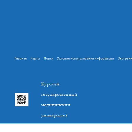
Главная
Карты
Поиск
Условия использования информации
Экстрен
Курский
государственный
медицинский
университет