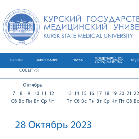
МЕЖДУНАРОДНОЕ
ГЛАВНАЯ
ОБРАЗОВАНИЕ
НАУКА
МЕД
СОТРУДНИЧЕСТВО
СОБЫТИЯ
Октябрь
7
8
9
10
11
12
13
14
15
16
17
18
19
20
21
22
Сб
Вс
Пн
Вт
Ср
Чт
Пт
Сб
Вс
Пн
Вт
Ср
Чт
Пт
Сб
Вс
28 Октябрь 2023