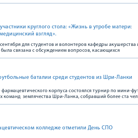
 участники круглого стола: «Жизнь в утробе матери:
медицинский взгляд».
сентября для студентов и волонтеров кафедры акушерства 
 была связана с обсуждением вопросов, касающихся
ти абортов среди женщин Российской Федерации.
футбольные баталии среди студентов из Шри-Ланки
е фармацевтического корпуса состоялся турнир по мини-фу
их команд землячества Шри-Ланка, собравший более ста че
цевтическом колледже отметили День СПО