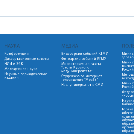
НАУКА
МЕДИА
ПОЛ
Конференции
Видеоархив событий КГМУ
Минис
здрав
Диссертационные советы
Фотоархив событий КГМУ
Минист
НИИ и ЭБК
Многотиражная газета
высше
"Вести Курского
Молодежная наука
Росси
медуниверситета"
Научные периодические
Метод
Студенческое интернет-
издания
аккред
телевидение "МедТВ"
Минис
Наш университет в СМИ
Росси
Федер
«Росси
Научна
библио
Горяча
обеспе
социа
обуча
образ
орган
образ