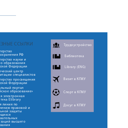
ЕЗНЫЕ ССЫЛКИ
Трудоустройство
терство
оохранения РФ
Библиотека
ерство науки и
го образования
йской Федерации
Library (ENG)
ический центр
итации специалистов
Визит в КГМУ
терство просвещения
йской Федерации
альный портал
йское образование»
Спорт в КГМУ
я электронная
тека Elibrary
я линия по
Досуг в КГМУ
чению правовой и
льной защиты
ющихся
овательных
изаций высшего
ования