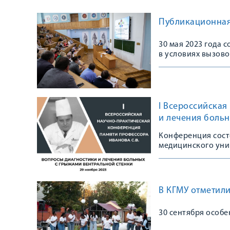
Публикационная 
30 мая 2023 года 
в условиях вызово
I Всероссийская
и лечения больн
профессора Иван
Конференция состо
медицинского уни
В КГМУ отметил
30 сентября особе