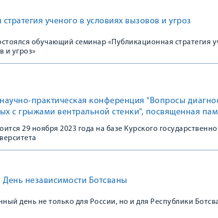
стратегия ученого в условиях вызовов и угроз
состоялся обучающий семинар «Публикационная стратегия 
в и угроз»
 научно-практическая конференция "Вопросы диагно
ых с грыжами вентральной стенки", посвященная пам
ова С.В.
ится 29 ноября 2023 года на базе Курского государственно
верситета
и День независимости Ботсваны
нный день не только для России, но и для Республики Ботсв