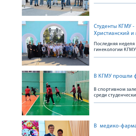
Студенты КГМУ -
Христианский и 
Последняя неделя 
гинекологии КГМУ
распространеннос
В КГМУ прошли 
В спортивном зал
среди студенческ
В медико-фарма