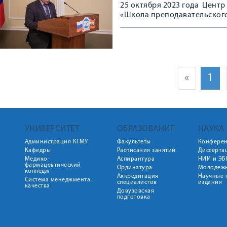
25 октября 2023 года Центр
«Школа преподавательского
безопасности обучающихся 
«
1
УНИВЕРСИТЕТ
ОБРАЗОВАНИЕ
НАУКА
Администрация КГМУ
Факультеты
Конфере
Кафедры
Расписания занятий
Диссерта
Медико-
Аспирантура
НИИ и ЭБ
фармацевтический
Ординатура
Молодежн
колледж
Аккредитация
Научные 
Система менеджмента
специалистов
издания
качества
Довузовская
подготовка