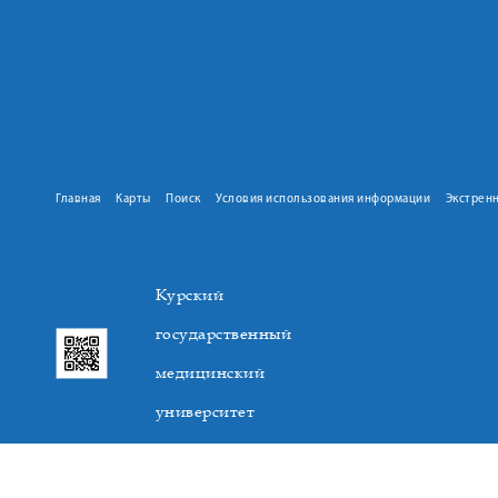
Главная
Карты
Поиск
Условия использования информации
Экстрен
Курский
государственный
медицинский
университет