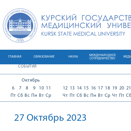
МЕЖДУНАРОДНОЕ
ГЛАВНАЯ
ОБРАЗОВАНИЕ
НАУКА
МЕД
СОТРУДНИЧЕСТВО
СОБЫТИЯ
Октябрь
6
7
8
9
10
11
12
13
14
15
16
17
18
19
20
2
Пт
Сб
Вс
Пн
Вт
Ср
Чт
Пт
Сб
Вс
Пн
Вт
Ср
Чт
Пт
С
27 Октябрь 2023