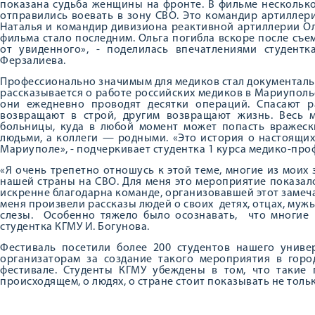
показана судьба женщины на фронте. В фильме нескольк
отправились воевать в зону СВО. Это командир артиллер
Наталья и командир дивизиона реактивной артиллерии Ол
фильма стало последним. Ольга погибла вскоре после съ
от увиденного», - поделилась впечатлениями студентк
Ферзалиева.
Профессионально значимым для медиков стал документаль
рассказывается о работе российских медиков в Мариуполь
они ежедневно проводят десятки операций. Спасают 
возвращают в строй, другим возвращают жизнь. Весь 
больницы, куда в любой момент может попасть вражеск
людьми, а коллеги — родными. «Это история о настоящих
Мариуполе», - подчеркивает студентка 1 курса медико-про
«Я очень трепетно отношусь к этой теме, многие из моих
нашей страны на СВО. Для меня это мероприятие показал
искренне благодарна команде, организовавшей этот замеч
меня произвели рассказы людей о своих детях, отцах, мужь
слезы. Особенно тяжело было осознавать, что многие 
студентка КГМУ И. Богунова.
Фестиваль посетили более 200 студентов нашего униве
организаторам за создание такого мероприятия в горо
фестивале. Студенты КГМУ убеждены в том, что такие
происходящем, о людях, о стране стоит показывать не тольк