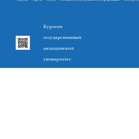
Курский
государственный
медицинский
университет