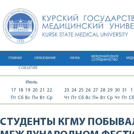
МЕЖДУНАРОДНОЕ
ГЛАВНАЯ
ОБРАЗОВАНИЕ
НАУКА
МЕД
СОТРУДНИЧЕСТВО
СОБЫТИЯ
Июль
17
18
19
20
21
22
23
24
25
26
27
28
29
30
31
1
Пт
Сб
Вс
Пн
Вт
Ср
Чт
Пт
Сб
Вс
Пн
Вт
Ср
Чт
Пт
С
СТУДЕНТЫ КГМУ ПОБЫВА