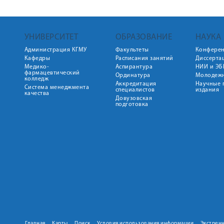
УНИВЕРСИТЕТ
ОБРАЗОВАНИЕ
НАУКА
Администрация КГМУ
Факультеты
Конфере
Кафедры
Расписания занятий
Диссерта
Медико-
Аспирантура
НИИ и ЭБ
фармацевтический
Ординатура
Молодежн
колледж
Аккредитация
Научные 
Система менеджмента
специалистов
издания
качества
Довузовская
подготовка
Главная
Карты
Поиск
Условия использования информации
Экстрен