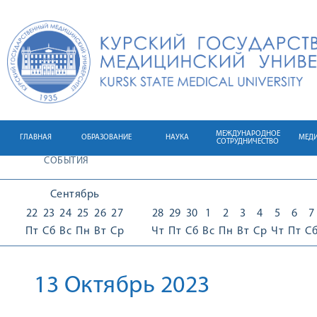
МЕЖДУНАРОДНОЕ
ГЛАВНАЯ
ОБРАЗОВАНИЕ
НАУКА
МЕД
СОТРУДНИЧЕСТВО
СОБЫТИЯ
Сентябрь
22
23
24
25
26
27
28
29
30
1
2
3
4
5
6
7
Пт
Сб
Вс
Пн
Вт
Ср
Чт
Пт
Сб
Вс
Пн
Вт
Ср
Чт
Пт
С
13 Октябрь 2023