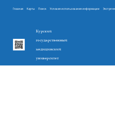
Главная
Карты
Поиск
Условия использования информации
Экстрен
Курский
государственный
медицинский
университет