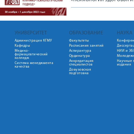
«ПСИХОЛОГИЯ ЗДОРОВЬЯ И
УНИВЕРСИТЕТ
ОБРАЗОВАНИЕ
НАУКА
Администрация КГМУ
Факультеты
Конфере
Кафедры
Расписания занятий
Диссерта
Медико-
Аспирантура
НИИ и ЭБ
фармацевтический
Ординатура
Молодежн
колледж
Аккредитация
Научные 
Система менеджмента
специалистов
издания
качества
Довузовская
подготовка