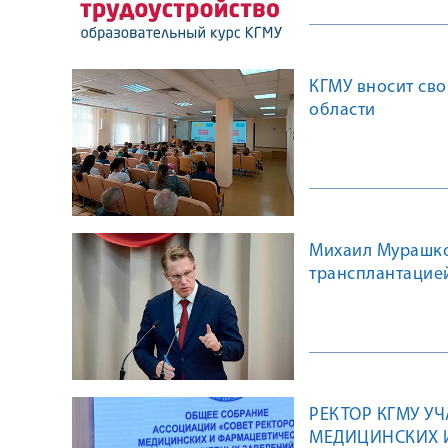
КГМУ вносит сво
области
Михаил Мурашко
трансплантацией
РЕКТОР КГМУ У
МЕДИЦИНСКИХ 