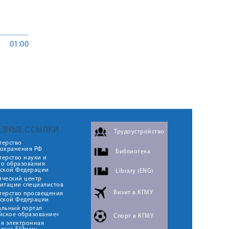
01:00
ЕЗНЫЕ ССЫЛКИ
Трудоустройство
терство
оохранения РФ
Библиотека
ерство науки и
го образования
йской Федерации
Library (ENG)
ический центр
итации специалистов
Визит в КГМУ
терство просвещения
йской Федерации
альный портал
йское образование»
Спорт в КГМУ
я электронная