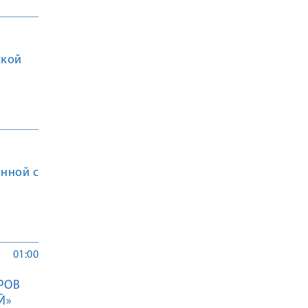
ской
нной с
01:00
РОВ
Й»