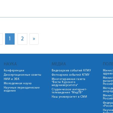
1
2
»
НАУКА
МЕДИА
ПОЛ
Конференции
Видеоархив событий КГМУ
Минис
здрав
Диссертационные советы
Фотоархив событий КГМУ
Минист
НИИ и ЭБК
Многотиражная газета
высше
"Вести Курского
Молодежная наука
Росси
медуниверситета"
Научные периодические
Метод
Студенческое интернет-
издания
аккред
телевидение "МедТВ"
Минис
Наш университет в СМИ
Росси
Федер
«Росси
Научна