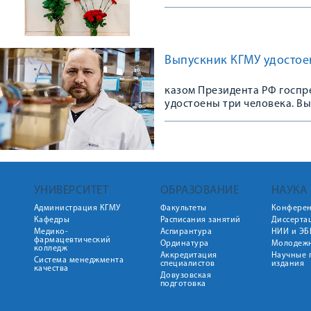
Выпускник КГМУ удостое
казом Президента РФ госпре
удостоены три человека. В
по научной работе Национа
микробиологии имени Гамале
Государственной премии за
исследований. Государствен
культуры перед обществом 
вознаграждения, лауреаты 
УНИВЕРСИТЕТ
ОБРАЗОВАНИЕ
НАУКА
Администрация КГМУ
Факультеты
Конфере
Кафедры
Расписания занятий
Диссерта
Медико-
Аспирантура
НИИ и ЭБ
фармацевтический
Ординатура
Молодежн
колледж
Аккредитация
Научные 
Система менеджмента
специалистов
издания
качества
Довузовская
подготовка