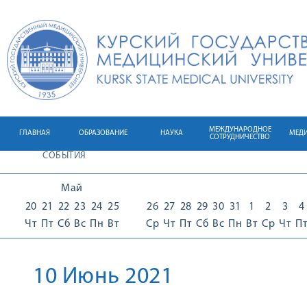
МЕЖДУНАРОДНОЕ
ГЛАВНАЯ
ОБРАЗОВАНИЕ
НАУКА
МЕД
СОТРУДНИЧЕСТВО
СОБЫТИЯ
Май
20
21
22
23
24
25
26
27
28
29
30
31
1
2
3
4
Чт
Пт
Сб
Вс
Пн
Вт
Ср
Чт
Пт
Сб
Вс
Пн
Вт
Ср
Чт
П
10 Июнь 2021