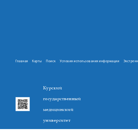
Главная
Карты
Поиск
Условия использования информации
Экстрен
Курский
государственный
медицинский
университет