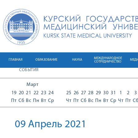
МЕЖДУНАРОДНОЕ
ГЛАВНАЯ
ОБРАЗОВАНИЕ
НАУКА
МЕД
СОТРУДНИЧЕСТВО
СОБЫТИЯ
Март
19
20
21
22
23
24
25
26
27
28
29
30
31
1
2
3
Пт
Сб
Вс
Пн
Вт
Ср
Чт
Пт
Сб
Вс
Пн
Вт
Ср
Чт
Пт
С
09 Апрель 2021