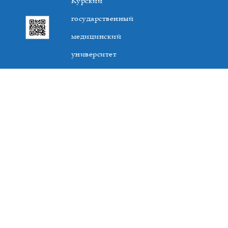
Курский
государственный
медицинский
университет