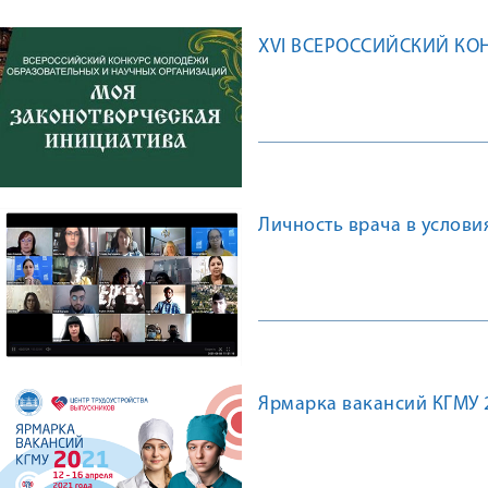
XVI ВСЕРОССИЙСКИЙ КО
Личность врача в услов
Ярмарка вакансий КГМУ 