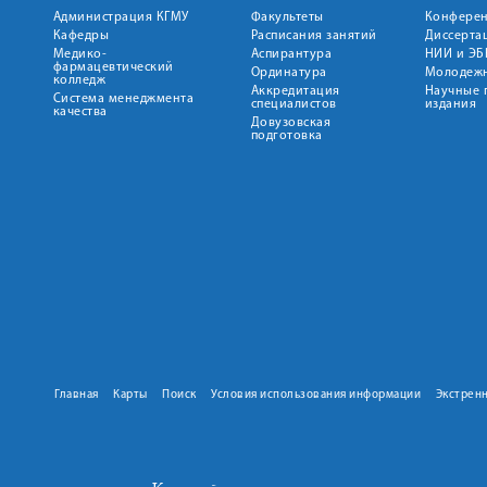
Администрация КГМУ
Факультеты
Конфере
Кафедры
Расписания занятий
Диссерта
Медико-
Аспирантура
НИИ и ЭБ
фармацевтический
Ординатура
Молодежн
колледж
Аккредитация
Научные 
Система менеджмента
специалистов
издания
качества
Довузовская
подготовка
Главная
Карты
Поиск
Условия использования информации
Экстрен