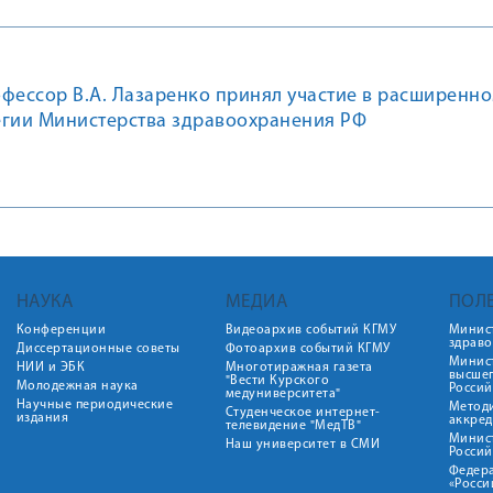
фессор В.А. Лазаренко принял участие в расширенн
егии Министерства здравоохранения РФ
НАУКА
МЕДИА
ПОЛ
Конференции
Видеоархив событий КГМУ
Минис
здрав
Диссертационные советы
Фотоархив событий КГМУ
Минист
НИИ и ЭБК
Многотиражная газета
высше
"Вести Курского
Молодежная наука
Росси
медуниверситета"
Научные периодические
Метод
Студенческое интернет-
издания
аккред
телевидение "МедТВ"
Минис
Наш университет в СМИ
Росси
Федер
«Росси