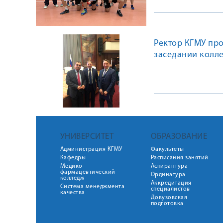
Ректор КГМУ про
заседании колл
УНИВЕРСИТЕТ
ОБРАЗОВАНИЕ
Администрация КГМУ
Факультеты
Кафедры
Расписания занятий
Медико-
Аспирантура
фармацевтический
Ординатура
колледж
Аккредитация
Система менеджмента
специалистов
качества
Довузовская
подготовка