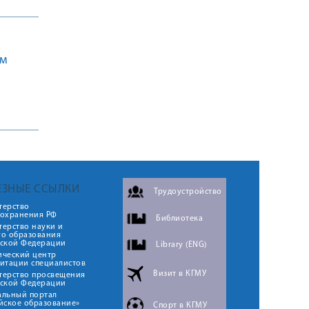
ом
ЕЗНЫЕ ССЫЛКИ
Трудоустройство
терство
оохранения РФ
Библиотека
ерство науки и
го образования
йской Федерации
Library (ENG)
ический центр
итации специалистов
Визит в КГМУ
терство просвещения
йской Федерации
альный портал
йское образование»
Спорт в КГМУ