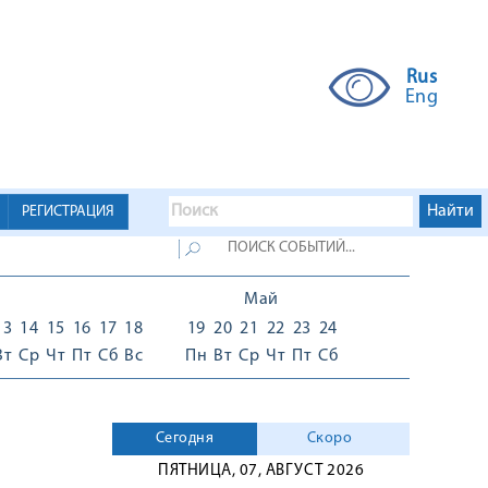
Rus
Eng
РЕГИСТРАЦИЯ
Май
13
14
15
16
17
18
19
20
21
22
23
24
Вт
Ср
Чт
Пт
Сб
Вс
Пн
Вт
Ср
Чт
Пт
Сб
Сегодня
Скоро
ПЯТНИЦА, 07, АВГУСТ 2026