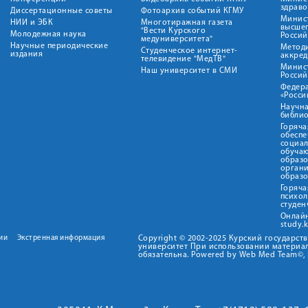
здрав
Диссертационные советы
Фотоархив событий КГМУ
Минист
НИИ и ЭБК
Многотиражная газета
высше
"Вести Курского
Молодежная наука
Росси
медуниверситета"
Научные периодические
Метод
Студенческое интернет-
издания
аккред
телевидение "МедТВ"
Минис
Наш университет в СМИ
Росси
Федер
«Росси
Научна
библио
Горяча
обеспе
социа
обуча
образ
орган
образ
Горяча
психо
студен
Онлай
study.
ии
Экстренная информация
Copyright © 2002-2025 Курский государс
университет При использовании материал
обязательна. Powered by Web Med Team©, 