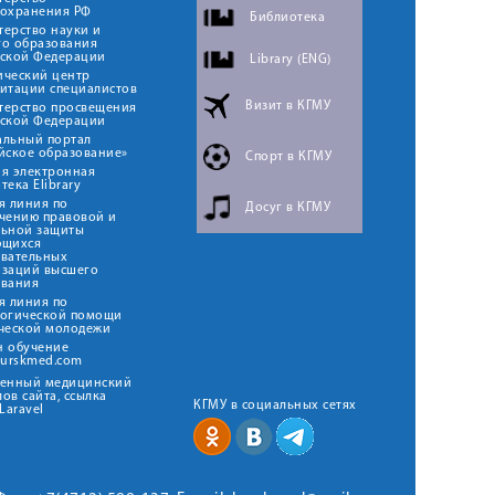
оохранения РФ
Библиотека
ерство науки и
го образования
йской Федерации
Library (ENG)
ический центр
итации специалистов
Визит в КГМУ
терство просвещения
йской Федерации
альный портал
йское образование»
Спорт в КГМУ
я электронная
тека Elibrary
я линия по
Досуг в КГМУ
чению правовой и
льной защиты
ющихся
овательных
изаций высшего
ования
я линия по
логической помощи
ческой молодежи
н обучение
kurskmed.com
твенный медицинский
ов сайта, ссылка
КГМУ в социальных сетях
Laravel