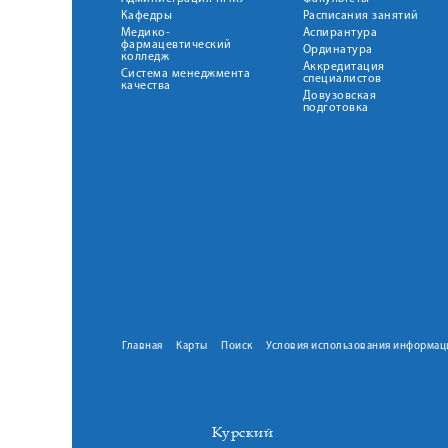
Кафедры
Расписания занятий
Медико-
Аспирантура
фармацевтический
Ординатура
колледж
Аккредитация
Система менеджмента
специалистов
качества
Довузовская
подготовка
Главная
Карты
Поиск
Условия использования информац
Курский