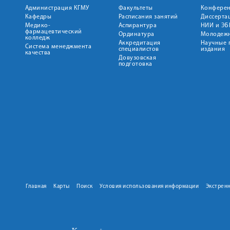
Администрация КГМУ
Факультеты
Конфере
Кафедры
Расписания занятий
Диссерта
Медико-
Аспирантура
НИИ и ЭБ
фармацевтический
Ординатура
Молодежн
колледж
Аккредитация
Научные 
Система менеджмента
специалистов
издания
качества
Довузовская
подготовка
Главная
Карты
Поиск
Условия использования информации
Экстрен