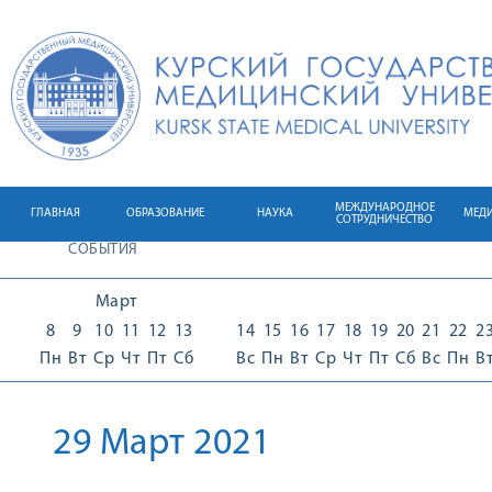
МЕЖДУНАРОДНОЕ
ГЛАВНАЯ
ОБРАЗОВАНИЕ
НАУКА
МЕД
СОТРУДНИЧЕСТВО
СОБЫТИЯ
Март
8
9
10
11
12
13
14
15
16
17
18
19
20
21
22
2
Пн
Вт
Ср
Чт
Пт
Сб
Вс
Пн
Вт
Ср
Чт
Пт
Сб
Вс
Пн
В
29 Март 2021