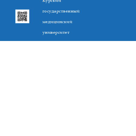
Курский
государственный
медицинский
университет