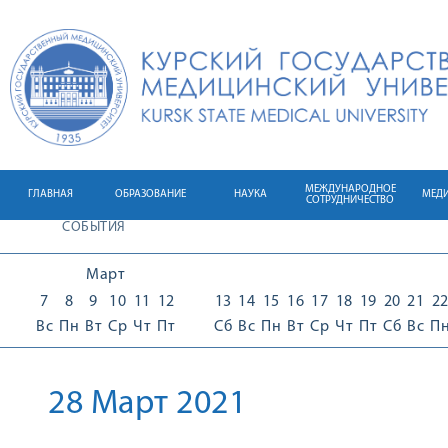
МЕЖДУНАРОДНОЕ
ГЛАВНАЯ
ОБРАЗОВАНИЕ
НАУКА
МЕД
СОТРУДНИЧЕСТВО
СОБЫТИЯ
Март
7
8
9
10
11
12
13
14
15
16
17
18
19
20
21
2
Вс
Пн
Вт
Ср
Чт
Пт
Сб
Вс
Пн
Вт
Ср
Чт
Пт
Сб
Вс
П
28 Март 2021