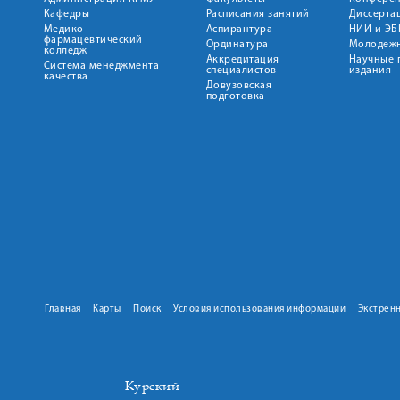
Кафедры
Расписания занятий
Диссерта
Медико-
Аспирантура
НИИ и ЭБ
фармацевтический
Ординатура
Молодежн
колледж
Аккредитация
Научные 
Система менеджмента
специалистов
издания
качества
Довузовская
подготовка
Главная
Карты
Поиск
Условия использования информации
Экстрен
Курский