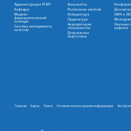
Администрация КГМУ
Факультеты
Конфере
Кафедры
Расписания занятий
Диссерта
Медико-
Аспирантура
НИИ и ЭБ
фармацевтический
Ординатура
Молодежн
колледж
Аккредитация
Научные 
Система менеджмента
специалистов
издания
качества
Довузовская
подготовка
Главная
Карты
Поиск
Условия использования информации
Экстрен