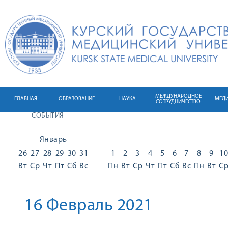
МЕЖДУНАРОДНОЕ
ГЛАВНАЯ
ОБРАЗОВАНИЕ
НАУКА
МЕД
СОТРУДНИЧЕСТВО
СОБЫТИЯ
Январь
26
27
28
29
30
31
1
2
3
4
5
6
7
8
9
10
Вт
Ср
Чт
Пт
Сб
Вс
Пн
Вт
Ср
Чт
Пт
Сб
Вс
Пн
Вт
С
16 Февраль 2021