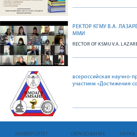
РЕКТОР КГМУ В.А. ЛАЗ
ММИ
RECTOR OF KSMU V.A. LAZA
всероссийская научно-п
участием «Достижения с
и образованию»
УНИВЕРСИТЕТ
ОБРАЗОВАНИЕ
НАУКА