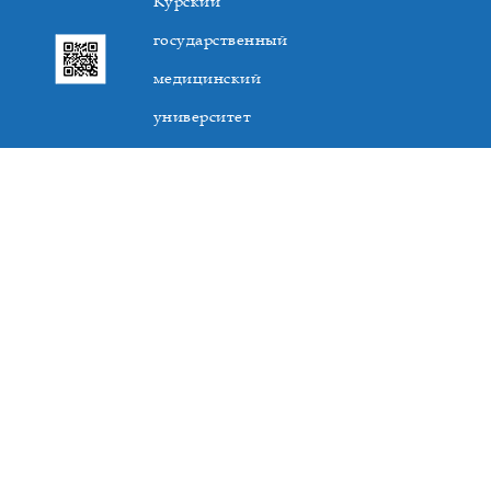
Курский
государственный
медицинский
университет