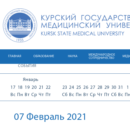
МЕЖДУНАРОДНОЕ
ГЛАВНАЯ
ОБРАЗОВАНИЕ
НАУКА
МЕД
СОТРУДНИЧЕСТВО
СОБЫТИЯ
Январь
17
18
19
20
21
22
23
24
25
26
27
28
29
30
31
1
Вс
Пн
Вт
Ср
Чт
Пт
Сб
Вс
Пн
Вт
Ср
Чт
Пт
Сб
Вс
П
07 Февраль 2021