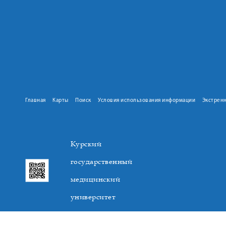
Главная
Карты
Поиск
Условия использования информации
Экстрен
Курский
государственный
медицинский
университет