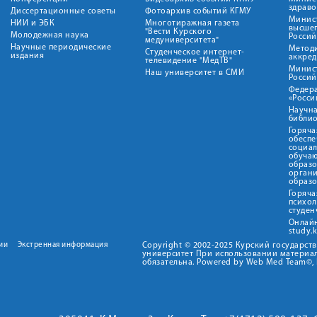
здрав
Диссертационные советы
Фотоархив событий КГМУ
Минист
НИИ и ЭБК
Многотиражная газета
высше
"Вести Курского
Молодежная наука
Росси
медуниверситета"
Научные периодические
Метод
Студенческое интернет-
издания
аккред
телевидение "МедТВ"
Минис
Наш университет в СМИ
Росси
Федер
«Росси
Научна
библио
Горяча
обеспе
социа
обуча
образ
орган
образ
Горяча
психо
студен
Онлай
study.
ии
Экстренная информация
Copyright © 2002-2025 Курский государс
университет При использовании материал
обязательна. Powered by Web Med Team©, 