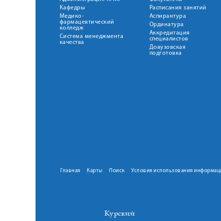
Кафедры
Расписания занятий
Медико-
Аспирантура
фармацевтический
Ординатура
колледж
Аккредитация
Система менеджмента
специалистов
качества
Довузовская
подготовка
Главная
Карты
Поиск
Условия использования информац
Курский