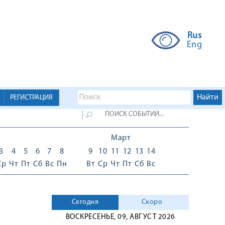
Rus
Eng
РЕГИСТРАЦИЯ
Март
3
4
5
6
7
8
9
10
11
12
13
14
Ср
Чт
Пт
Сб
Вс
Пн
Вт
Ср
Чт
Пт
Сб
Вс
Сегодня
Скоро
ВОСКРЕСЕНЬЕ, 09, АВГУСТ 2026