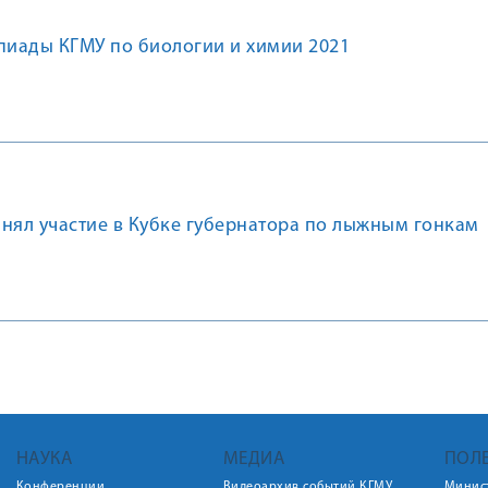
иады КГМУ по биологии и химии 2021
нял участие в Кубке губернатора по лыжным гонкам
НАУКА
МЕДИА
ПОЛ
Конференции
Видеоархив событий КГМУ
Минис