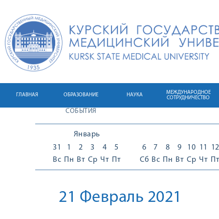
МЕЖДУНАРОДНОЕ
ГЛАВНАЯ
ОБРАЗОВАНИЕ
НАУКА
СОТРУДНИЧЕСТВО
СОБЫТИЯ
Январь
31
1
2
3
4
5
6
7
8
9
10
11
1
Вс
Пн
Вт
Ср
Чт
Пт
Сб
Вс
Пн
Вт
Ср
Чт
П
21 Февраль 2021