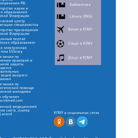
оохранения РФ
Библиотека
ерство науки и
го образования
йской Федерации
Library (ENG)
ический центр
итации специалистов
Визит в КГМУ
терство просвещения
йской Федерации
альный портал
йское образование»
Спорт в КГМУ
я электронная
тека Elibrary
я линия по
Досуг в КГМУ
чению правовой и
льной защиты
ющихся
овательных
изаций высшего
ования
я линия по
логической помощи
ческой молодежи
н обучение
kurskmed.com
твенный медицинский
ов сайта, ссылка
КГМУ в социальных сетях
Laravel