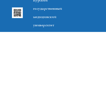
Курский
государственный
медицинский
университет