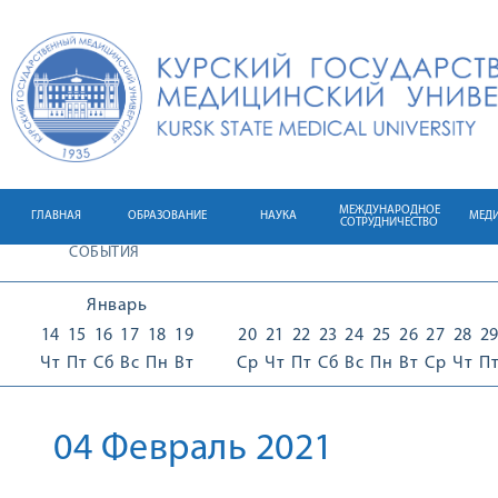
МЕЖДУНАРОДНОЕ
ГЛАВНАЯ
ОБРАЗОВАНИЕ
НАУКА
МЕД
СОТРУДНИЧЕСТВО
СОБЫТИЯ
Январь
14
15
16
17
18
19
20
21
22
23
24
25
26
27
28
2
Чт
Пт
Сб
Вс
Пн
Вт
Ср
Чт
Пт
Сб
Вс
Пн
Вт
Ср
Чт
П
04 Февраль 2021