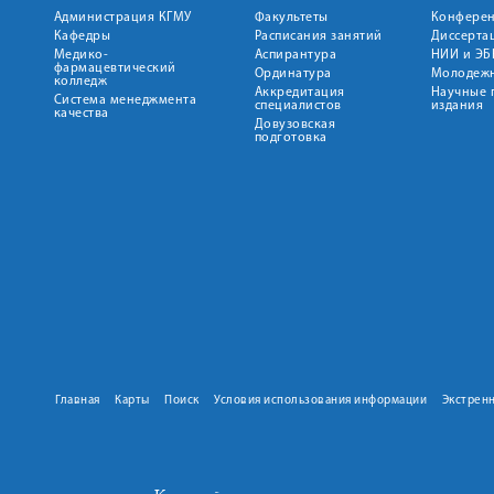
Администрация КГМУ
Факультеты
Конфере
Кафедры
Расписания занятий
Диссерта
Медико-
Аспирантура
НИИ и ЭБ
фармацевтический
Ординатура
Молодежн
колледж
Аккредитация
Научные 
Система менеджмента
специалистов
издания
качества
Довузовская
подготовка
Главная
Карты
Поиск
Условия использования информации
Экстрен