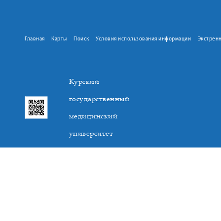
Главная
Карты
Поиск
Условия использования информации
Экстрен
Курский
государственный
медицинский
университет