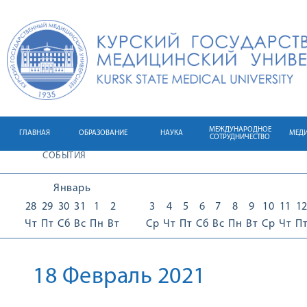
МЕЖДУНАРОДНОЕ
ГЛАВНАЯ
ОБРАЗОВАНИЕ
НАУКА
МЕД
СОТРУДНИЧЕСТВО
СОБЫТИЯ
Январь
28
29
30
31
1
2
3
4
5
6
7
8
9
10
11
1
Чт
Пт
Сб
Вс
Пн
Вт
Ср
Чт
Пт
Сб
Вс
Пн
Вт
Ср
Чт
П
18 Февраль 2021