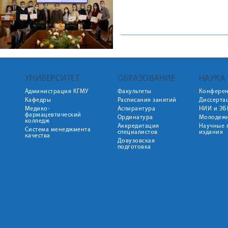
УНИВЕРСИТЕТ
ОБРАЗОВАНИЕ
НАУКА
Администрация КГМУ
Факультеты
Конфере
Кафедры
Расписания занятий
Диссерта
Медико-
Аспирантура
НИИ и ЭБ
фармацевтический
Ординатура
Молодежн
колледж
Аккредитация
Научные 
Система менеджмента
специалистов
издания
качества
Довузовская
подготовка