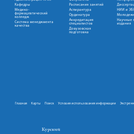
Кафедры
Расписания занятий
Диссерта
Медико-
Аспирантура
НИИ и ЭБ
фармацевтический
Ординатура
Молодежн
колледж
Аккредитация
Научные 
Система менеджмента
специалистов
издания
качества
Довузовская
подготовка
Главная
Карты
Поиск
Условия использования информации
Экстрен
Курский