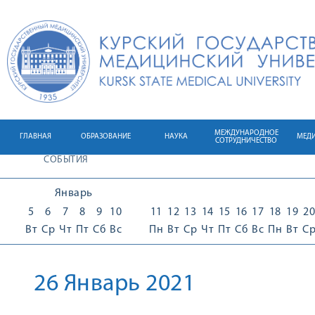
МЕЖДУНАРОДНОЕ
ГЛАВНАЯ
ОБРАЗОВАНИЕ
НАУКА
МЕД
СОТРУДНИЧЕСТВО
СОБЫТИЯ
Январь
5
6
7
8
9
10
11
12
13
14
15
16
17
18
19
20
Вт
Ср
Чт
Пт
Сб
Вс
Пн
Вт
Ср
Чт
Пт
Сб
Вс
Пн
Вт
С
26 Январь 2021