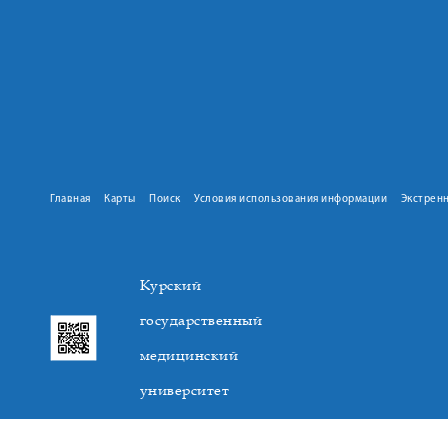
Главная
Карты
Поиск
Условия использования информации
Экстрен
Курский
государственный
медицинский
университет