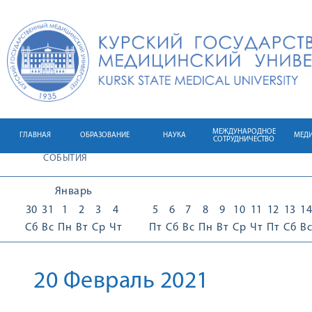
МЕЖДУНАРОДНОЕ
ГЛАВНАЯ
ОБРАЗОВАНИЕ
НАУКА
МЕД
СОТРУДНИЧЕСТВО
СОБЫТИЯ
Январь
30
31
1
2
3
4
5
6
7
8
9
10
11
12
13
14
Сб
Вс
Пн
Вт
Ср
Чт
Пт
Сб
Вс
Пн
Вт
Ср
Чт
Пт
Сб
Вс
20 Февраль 2021