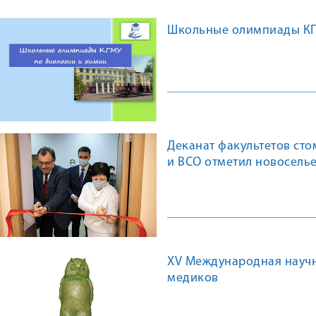
Школьные олимпиады КГМ
Деканат факультетов ст
и ВСО отметил новосель
XV Международная научн
медиков