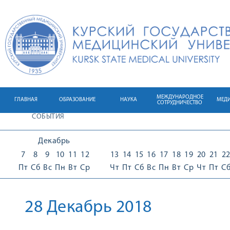
МЕЖДУНАРОДНОЕ
ГЛАВНАЯ
ОБРАЗОВАНИЕ
НАУКА
МЕД
СОТРУДНИЧЕСТВО
СОБЫТИЯ
Декабрь
7
8
9
10
11
12
13
14
15
16
17
18
19
20
21
2
Пт
Сб
Вс
Пн
Вт
Ср
Чт
Пт
Сб
Вс
Пн
Вт
Ср
Чт
Пт
С
28 Декабрь 2018