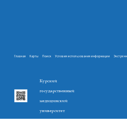
Главная
Карты
Поиск
Условия использования информации
Экстрен
Курский
государственный
медицинский
университет