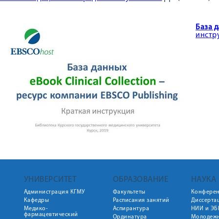
База д
инстр
УНИВЕРСИТЕТ
ОБРАЗОВАНИЕ
НАУКА
Администрация КГМУ
Факультеты
Конфере
Кафедры
Расписания занятий
Диссерта
Медико-
Аспирантура
НИИ и ЭБ
фармацевтический
Ординатура
Молодежн