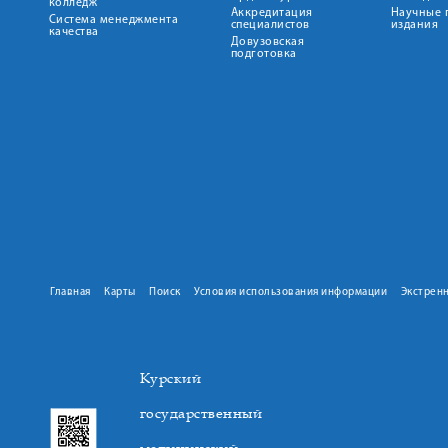
колледж
Аккредитация
Научные 
Система менеджмента
специалистов
издания
качества
Довузовская
подготовка
Главная
Карты
Поиск
Условия использования информации
Экстрен
Курский
государственный