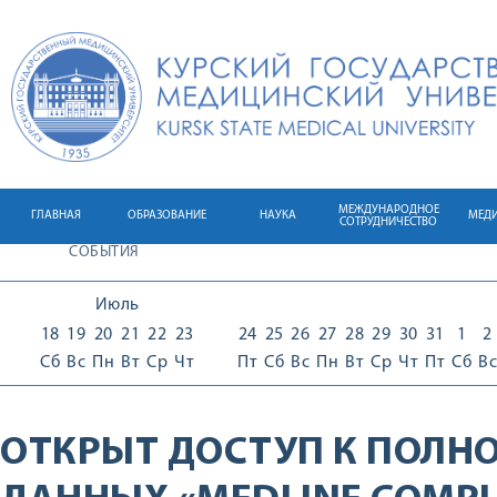
МЕЖДУНАРОДНОЕ
ГЛАВНАЯ
ОБРАЗОВАНИЕ
НАУКА
МЕД
СОТРУДНИЧЕСТВО
СОБЫТИЯ
Июль
18
19
20
21
22
23
24
25
26
27
28
29
30
31
1
2
Сб
Вс
Пн
Вт
Ср
Чт
Пт
Сб
Вс
Пн
Вт
Ср
Чт
Пт
Сб
Вс
ОТКРЫТ ДОСТУП К ПОЛН