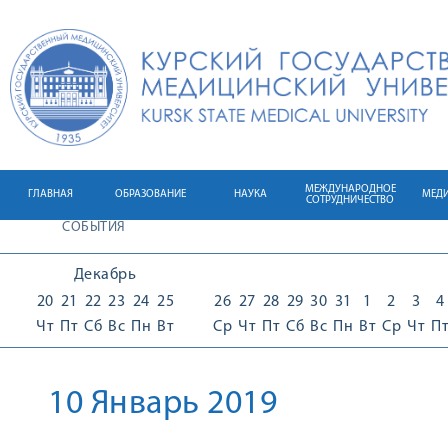
МЕЖДУНАРОДНОЕ
ГЛАВНАЯ
ОБРАЗОВАНИЕ
НАУКА
МЕД
СОТРУДНИЧЕСТВО
СОБЫТИЯ
Декабрь
20
21
22
23
24
25
26
27
28
29
30
31
1
2
3
4
Чт
Пт
Сб
Вс
Пн
Вт
Ср
Чт
Пт
Сб
Вс
Пн
Вт
Ср
Чт
П
10 Январь 2019