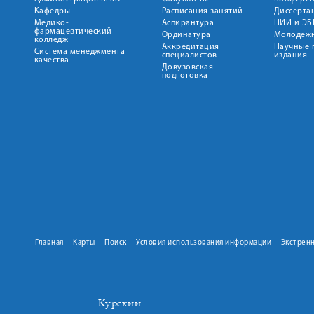
Кафедры
Расписания занятий
Диссерта
Медико-
Аспирантура
НИИ и ЭБ
фармацевтический
Ординатура
Молодежн
колледж
Аккредитация
Научные 
Система менеджмента
специалистов
издания
качества
Довузовская
подготовка
Главная
Карты
Поиск
Условия использования информации
Экстрен
Курский