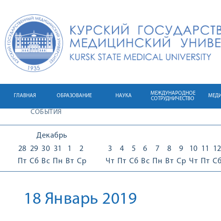
МЕЖДУНАРОДНОЕ
ГЛАВНАЯ
ОБРАЗОВАНИЕ
НАУКА
МЕД
СОТРУДНИЧЕСТВО
СОБЫТИЯ
Декабрь
28
29
30
31
1
2
3
4
5
6
7
8
9
10
11
1
Пт
Сб
Вс
Пн
Вт
Ср
Чт
Пт
Сб
Вс
Пн
Вт
Ср
Чт
Пт
С
18 Январь 2019