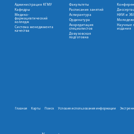
Администрация КГМУ
Факультеты
Конфере
Кафедры
Расписания занятий
Диссерта
Медико-
Аспирантура
НИИ и ЭБ
фармацевтический
Ординатура
Молодежн
колледж
Аккредитация
Научные 
Система менеджмента
специалистов
издания
качества
Довузовская
подготовка
Главная
Карты
Поиск
Условия использования информации
Экстрен