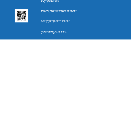
Курский
государственный
медицинский
университет