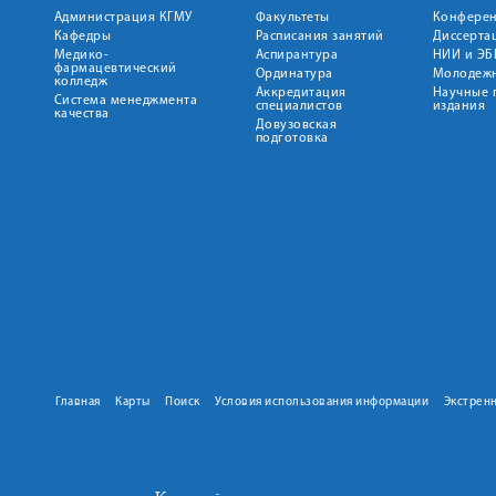
Администрация КГМУ
Факультеты
Конфере
Кафедры
Расписания занятий
Диссерта
Медико-
Аспирантура
НИИ и ЭБ
фармацевтический
Ординатура
Молодежн
колледж
Аккредитация
Научные 
Система менеджмента
специалистов
издания
качества
Довузовская
подготовка
Главная
Карты
Поиск
Условия использования информации
Экстрен