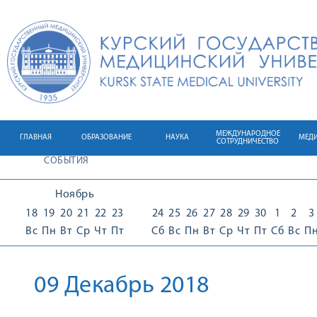
МЕЖДУНАРОДНОЕ
ГЛАВНАЯ
ОБРАЗОВАНИЕ
НАУКА
МЕД
СОТРУДНИЧЕСТВО
СОБЫТИЯ
Ноябрь
18
19
20
21
22
23
24
25
26
27
28
29
30
1
2
3
Вс
Пн
Вт
Ср
Чт
Пт
Сб
Вс
Пн
Вт
Ср
Чт
Пт
Сб
Вс
П
09 Декабрь 2018