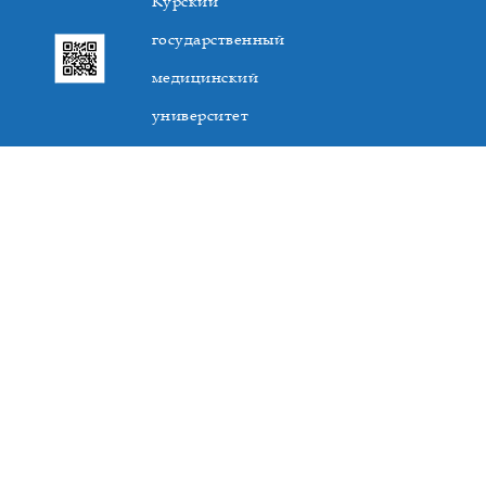
Курский
государственный
медицинский
университет