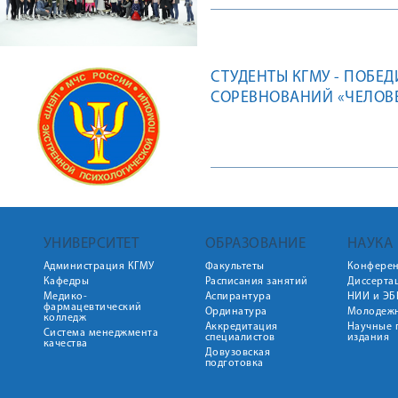
СТУДЕНТЫ КГМУ - ПОБЕ
СОРЕВНОВАНИЙ «ЧЕЛОВЕ
УНИВЕРСИТЕТ
ОБРАЗОВАНИЕ
НАУКА
Администрация КГМУ
Факультеты
Конфере
Кафедры
Расписания занятий
Диссерта
Медико-
Аспирантура
НИИ и ЭБ
фармацевтический
Ординатура
Молодежн
колледж
Аккредитация
Научные 
Система менеджмента
специалистов
издания
качества
Довузовская
подготовка