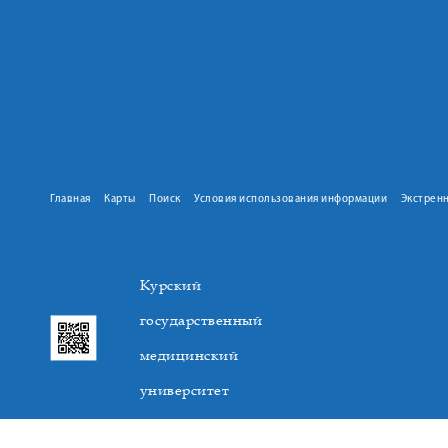
Главная
Карты
Поиск
Условия использования информации
Экстрен
Курский
государственный
медицинский
университет