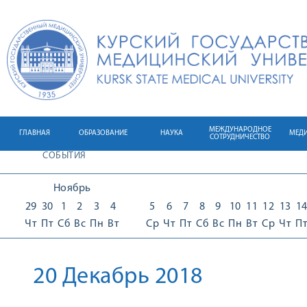
МЕЖДУНАРОДНОЕ
ГЛАВНАЯ
ОБРАЗОВАНИЕ
НАУКА
МЕД
СОТРУДНИЧЕСТВО
СОБЫТИЯ
Ноябрь
29
30
1
2
3
4
5
6
7
8
9
10
11
12
13
1
Чт
Пт
Сб
Вс
Пн
Вт
Ср
Чт
Пт
Сб
Вс
Пн
Вт
Ср
Чт
П
20 Декабрь 2018