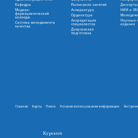
Кафедры
Расписания занятий
Диссерта
Медико-
Аспирантура
НИИ и ЭБ
фармацевтический
Ординатура
Молодежн
колледж
Аккредитация
Научные 
Система менеджмента
специалистов
издания
качества
Довузовская
подготовка
Главная
Карты
Поиск
Условия использования информации
Экстрен
Курский