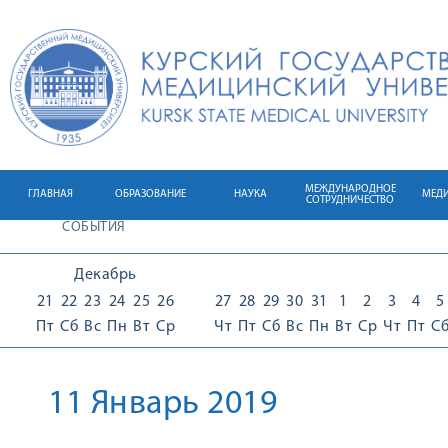
МЕЖДУНАРОДНОЕ
ГЛАВНАЯ
ОБРАЗОВАНИЕ
НАУКА
МЕД
СОТРУДНИЧЕСТВО
СОБЫТИЯ
Декабрь
21
22
23
24
25
26
27
28
29
30
31
1
2
3
4
5
Пт
Сб
Вс
Пн
Вт
Ср
Чт
Пт
Сб
Вс
Пн
Вт
Ср
Чт
Пт
С
11 Январь 2019