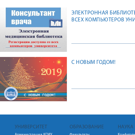
ЭЛЕКТРОННАЯ БИБЛИОТЕ
ВСЕХ КОМПЬЮТЕРОВ УН
С НОВЫМ ГОДОМ!
УНИВЕРСИТЕТ
ОБРАЗОВАНИЕ
НАУКА
Администрация КГМУ
Факультеты
Конфере