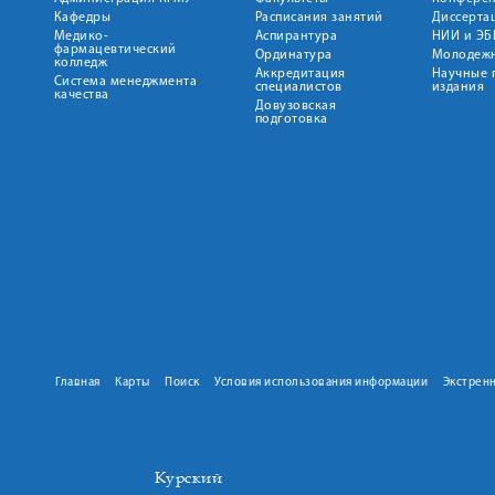
Кафедры
Расписания занятий
Диссерта
Медико-
Аспирантура
НИИ и ЭБ
фармацевтический
Ординатура
Молодежн
колледж
Аккредитация
Научные 
Система менеджмента
специалистов
издания
качества
Довузовская
подготовка
Главная
Карты
Поиск
Условия использования информации
Экстрен
Курский