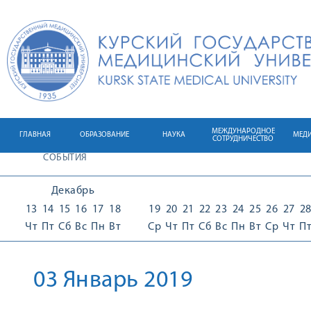
МЕЖДУНАРОДНОЕ
ГЛАВНАЯ
ОБРАЗОВАНИЕ
НАУКА
МЕД
СОТРУДНИЧЕСТВО
СОБЫТИЯ
Декабрь
13
14
15
16
17
18
19
20
21
22
23
24
25
26
27
2
Чт
Пт
Сб
Вс
Пн
Вт
Ср
Чт
Пт
Сб
Вс
Пн
Вт
Ср
Чт
П
03 Январь 2019