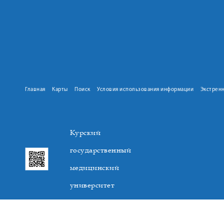
Главная
Карты
Поиск
Условия использования информации
Экстрен
Курский
государственный
медицинский
университет