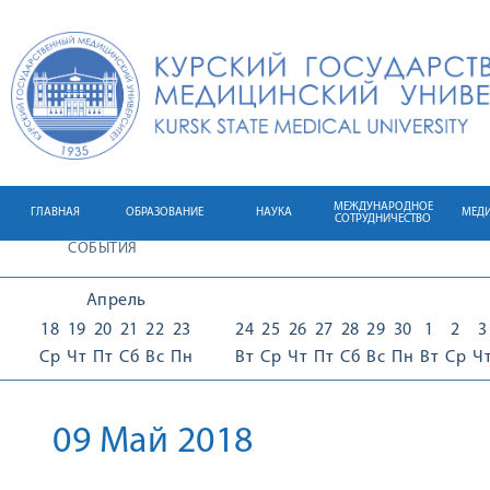
МЕЖДУНАРОДНОЕ
ГЛАВНАЯ
ОБРАЗОВАНИЕ
НАУКА
МЕД
СОТРУДНИЧЕСТВО
СОБЫТИЯ
Апрель
18
19
20
21
22
23
24
25
26
27
28
29
30
1
2
3
Ср
Чт
Пт
Сб
Вс
Пн
Вт
Ср
Чт
Пт
Сб
Вс
Пн
Вт
Ср
Ч
09 Май 2018