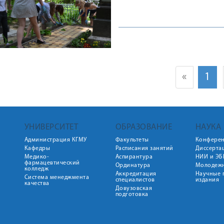
«
1
УНИВЕРСИТЕТ
ОБРАЗОВАНИЕ
НАУКА
Администрация КГМУ
Факультеты
Конфере
Кафедры
Расписания занятий
Диссерта
Медико-
Аспирантура
НИИ и ЭБ
фармацевтический
Ординатура
Молодежн
колледж
Аккредитация
Научные 
Система менеджмента
специалистов
издания
качества
Довузовская
подготовка