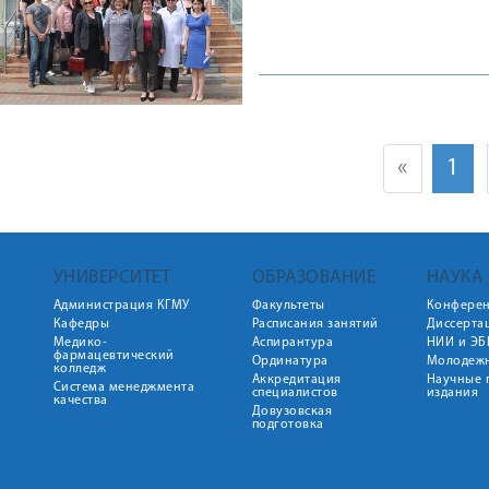
«
1
УНИВЕРСИТЕТ
ОБРАЗОВАНИЕ
НАУКА
Администрация КГМУ
Факультеты
Конфере
Кафедры
Расписания занятий
Диссерта
Медико-
Аспирантура
НИИ и ЭБ
фармацевтический
Ординатура
Молодежн
колледж
Аккредитация
Научные 
Система менеджмента
специалистов
издания
качества
Довузовская
подготовка