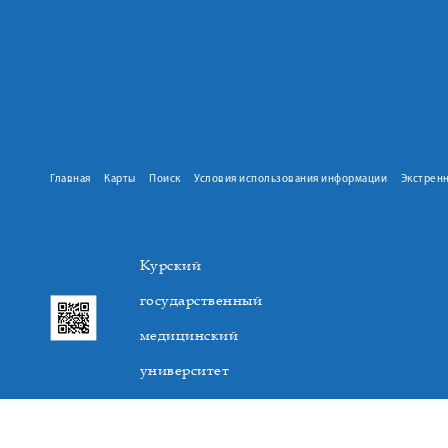
Главная
Карты
Поиск
Условия использования информации
Экстрен
Курский
государственный
медицинский
университет