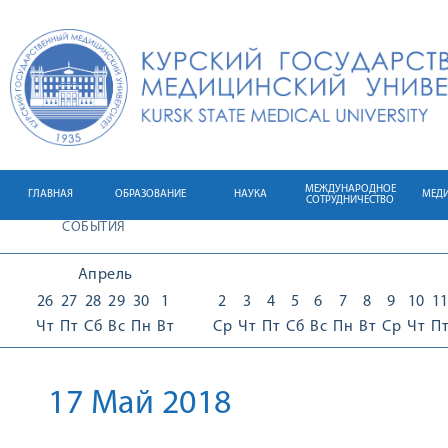
МЕЖДУНАРОДНОЕ
ГЛАВНАЯ
ОБРАЗОВАНИЕ
НАУКА
МЕД
СОТРУДНИЧЕСТВО
СОБЫТИЯ
Апрель
26
27
28
29
30
1
2
3
4
5
6
7
8
9
10
1
Чт
Пт
Сб
Вс
Пн
Вт
Ср
Чт
Пт
Сб
Вс
Пн
Вт
Ср
Чт
П
17 Май 2018