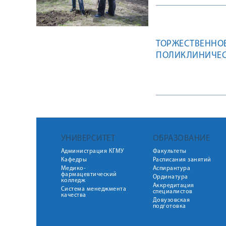
ТОРЖЕСТВЕННО
ПОЛИКЛИНИЧЕС
УНИВЕРСИТЕТ
ОБРАЗОВАНИЕ
Администрация КГМУ
Факультеты
Кафедры
Расписания занятий
Медико-
Аспирантура
фармацевтический
Ординатура
колледж
Аккредитация
Система менеджмента
специалистов
качества
Довузовская
подготовка