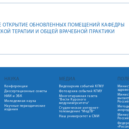
Е ОТКРЫТИЕ ОБНОВЛЕННЫХ ПОМЕЩЕНИЙ КАФЕДРЫ
КОЙ ТЕРАПИИ И ОБЩЕЙ ВРАЧЕБНОЙ ПРАКТИКИ
НАУКА
МЕДИА
ПОЛ
Конференции
Видеоархив событий КГМУ
Минис
здрав
Диссертационные советы
Фотоархив событий КГМУ
Минист
НИИ и ЭБК
Многотиражная газета
высше
"Вести Курского
Молодежная наука
Росси
медуниверситета"
Научные периодические
Метод
Студенческое интернет-
издания
аккред
телевидение "МедТВ"
Минис
Наш университет в СМИ
Росси
Федер
«Росси