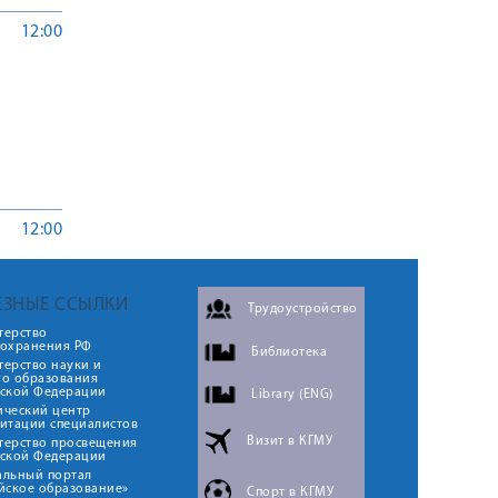
12:00
12:00
ЕЗНЫЕ ССЫЛКИ
Трудоустройство
терство
оохранения РФ
Библиотека
ерство науки и
го образования
йской Федерации
Library (ENG)
ический центр
итации специалистов
Визит в КГМУ
терство просвещения
йской Федерации
альный портал
йское образование»
Спорт в КГМУ