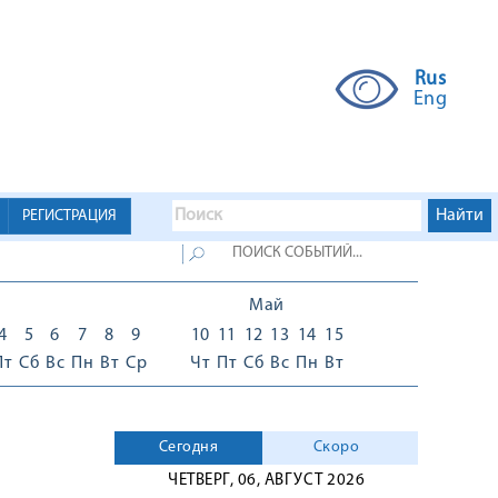
Rus
Eng
РЕГИСТРАЦИЯ
Май
4
5
6
7
8
9
10
11
12
13
14
15
Пт
Сб
Вс
Пн
Вт
Ср
Чт
Пт
Сб
Вс
Пн
Вт
Сегодня
Скоро
ЧЕТВЕРГ, 06, АВГУСТ 2026