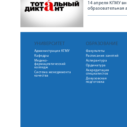
14 апреля КГМУ вн
образовательная а
УНИВЕРСИТЕТ
ОБРАЗОВАНИЕ
Администрация КГМУ
Факультеты
Кафедры
Расписания занятий
Медико-
Аспирантура
фармацевтический
Ординатура
колледж
Аккредитация
Система менеджмента
специалистов
качества
Довузовская
подготовка