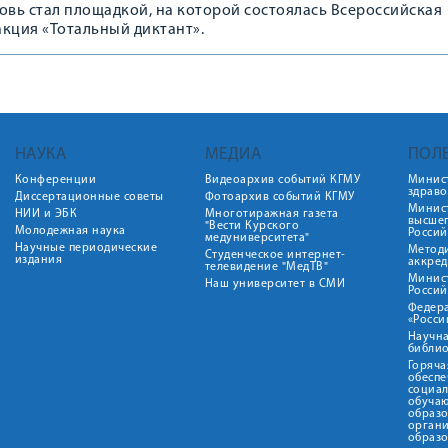
овь стал площадкой, на которой состоялась Всероссийская
кция «Тотальный диктант».
НАУКА
МЕДИА
ПОЛ
Конференции
Видеоархив событий КГМУ
Минис
здрав
Диссертационные советы
Фотоархив событий КГМУ
Минист
НИИ и ЭБК
Многотиражная газета
высше
"Вести Курского
Молодежная наука
Росси
медуниверситета"
Научные периодические
Метод
Студенческое интернет-
издания
аккред
телевидение "МедТВ"
Минис
Наш университет в СМИ
Росси
Федер
«Росси
Научна
библио
Горяча
обеспе
социа
обуча
образ
орган
образ