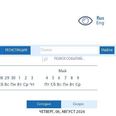
Rus
Eng
РЕГИСТРАЦИЯ
Май
28
29
30
1
2
3
4
5
6
7
8
9
Сб
Вс
Пн
Вт
Ср
Чт
Пт
Сб
Вс
Пн
Вт
Ср
Сегодня
Скоро
ЧЕТВЕРГ, 06, АВГУСТ 2026