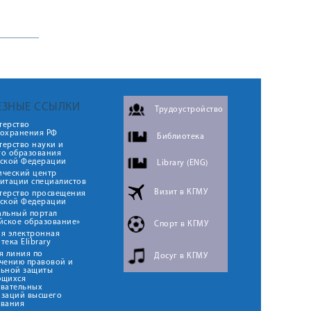
ЕЗНЫЕ ССЫЛКИ
Трудоустройство
терство
оохранения РФ
Библиотека
ерство науки и
го образования
йской Федерации
Library (ENG)
ический центр
итации специалистов
Визит в КГМУ
терство просвещения
йской Федерации
альный портал
йское образование»
Спорт в КГМУ
я электронная
тека Elibrary
я линия по
Досуг в КГМУ
чению правовой и
льной защиты
ющихся
овательных
изаций высшего
ования