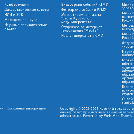
Конференции
Видеоархив событий КГМУ
Минис
здрав
Диссертационные советы
Фотоархив событий КГМУ
Минист
НИИ и ЭБК
Многотиражная газета
высше
"Вести Курского
Молодежная наука
Росси
медуниверситета"
Научные периодические
Метод
Студенческое интернет-
издания
аккред
телевидение "МедТВ"
Минис
Наш университет в СМИ
Росси
Федер
«Росси
Научна
библио
Горяча
обеспе
социа
обуча
образ
орган
образ
Горяча
психо
студен
Онлай
study.
ии
Экстренная информация
Copyright © 2002-2025 Курский государс
университет При использовании материал
обязательна. Powered by Web Med Team©, 