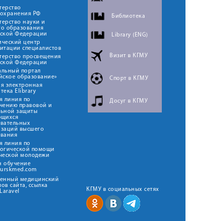
терство
оохранения РФ
Библиотека
ерство науки и
го образования
йской Федерации
Library (ENG)
ический центр
итации специалистов
Визит в КГМУ
терство просвещения
йской Федерации
альный портал
йское образование»
Спорт в КГМУ
я электронная
тека Elibrary
я линия по
Досуг в КГМУ
чению правовой и
льной защиты
ющихся
овательных
изаций высшего
ования
я линия по
логической помощи
ческой молодежи
н обучение
kurskmed.com
твенный медицинский
ов сайта, ссылка
КГМУ в социальных сетях
Laravel