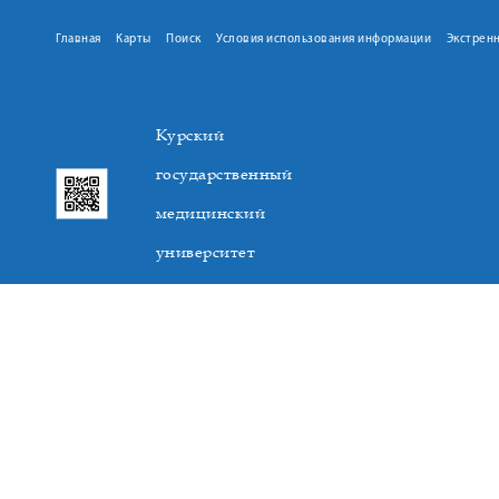
Главная
Карты
Поиск
Условия использования информации
Экстрен
Курский
государственный
медицинский
университет