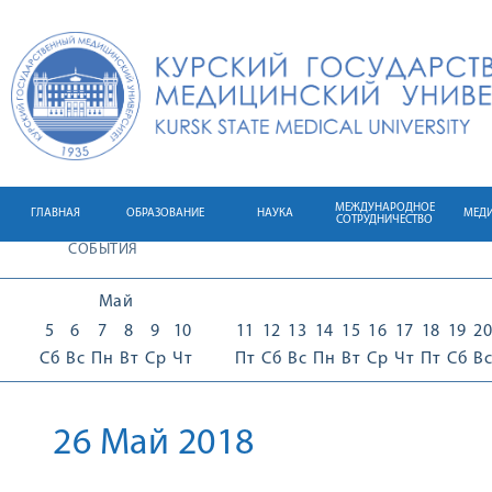
МЕЖДУНАРОДНОЕ
ГЛАВНАЯ
ОБРАЗОВАНИЕ
НАУКА
МЕД
СОТРУДНИЧЕСТВО
СОБЫТИЯ
Май
5
6
7
8
9
10
11
12
13
14
15
16
17
18
19
20
Сб
Вс
Пн
Вт
Ср
Чт
Пт
Сб
Вс
Пн
Вт
Ср
Чт
Пт
Сб
Вс
26 Май 2018