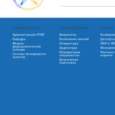
УНИВЕРСИТЕТ
ОБРАЗОВАНИЕ
НАУКА
Администрация КГМУ
Факультеты
Конфере
Кафедры
Расписания занятий
Диссерта
Медико-
Аспирантура
НИИ и ЭБ
фармацевтический
Ординатура
Молодежн
колледж
Аккредитация
Научные 
Система менеджмента
специалистов
издания
качества
Довузовская
подготовка