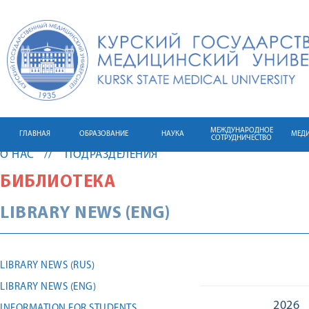
МЕЖДУНАРОДНОЕ
ГЛАВНАЯ
ОБРАЗОВАНИЕ
НАУКА
МЕД
СОТРУДНИЧЕСТВО
О НАС
ПОДРАЗДЕЛЕНИЯ
БИБЛИОТЕКА
LIBRARY NEWS (ENG)
LIBRARY NEWS (RUS)
LIBRARY NEWS (ENG)
2026
INFORMATION FOR STUDENTS