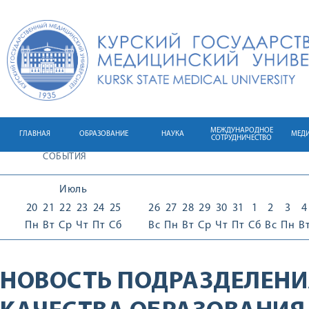
МЕЖДУНАРОДНОЕ
ГЛАВНАЯ
ОБРАЗОВАНИЕ
НАУКА
МЕД
СОТРУДНИЧЕСТВО
СОБЫТИЯ
Июль
20
21
22
23
24
25
26
27
28
29
30
31
1
2
3
4
Пн
Вт
Ср
Чт
Пт
Сб
Вс
Пн
Вт
Ср
Чт
Пт
Сб
Вс
Пн
В
НОВОСТЬ ПОДРАЗДЕЛЕНИ