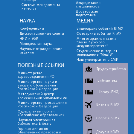
колледж
Аккредитация
Система менеджмента
специалистов
качества
Довузовская
подготовка
НАУКА
МЕДИА
Конференции
Видеоархив событий КГМУ
Диссертационные советы
Фотоархив событий КГМУ
НИИ и ЭБК
Многотиражная газета
"Вести Курского
Молодежная наука
медуниверситета"
Научные периодические
Студенческое интернет-
издания
телевидение "МедТВ"
Наш университет в СМИ
ПОЛЕЗНЫЕ ССЫЛКИ
Трудоустройство
Министерство
здравоохранения РФ
Библиотека
Министерство науки и
высшего образования
Российской Федерации
Library (ENG)
Методический центр
аккредитации специалистов
Министерство просвещения
Визит в КГМУ
Российской Федерации
Федеральный портал
«Российское образование»
Спорт в КГМУ
Научная электронная
библиотека Elibrary
Горячая линия по
Досуг в КГМУ
обеспечению правовой и