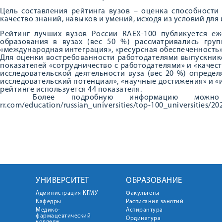
Цель составления рейтинга вузов – оценка способности
качество знаний, навыков и умений, исходя из условий для
Рейтинг лучших вузов России RAEX-100 публикуется еж
образования в вузах (вес 50 %) рассматривались груп
«международная интеграция», «ресурсная обеспеченность»
Для оценки востребованности работодателями выпускнико
показателей «сотрудничество с работодателями» и «качес
исследовательской деятельности вуза (вес 20 %) определ
исследовательский потенциал», «научные достижения» и «и
рейтинге используется 44 показателя.
Более подробную информацию можно най
rr.com/education/russian_universities/top-100_universities/20
УНИВЕРСИТЕТ
ОБРАЗОВАНИЕ
Администрация КГМУ
Факультеты
Кафедры
Расписания занятий
Медико-
Аспирантура
фармацевтический
Ординатура