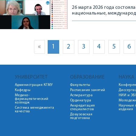
26 марта 2026 года состоя
национальные, международ
медицине»
«
1
2
3
4
5
6
УНИВЕРСИТЕТ
ОБРАЗОВАНИЕ
НАУКА
Администрация КГМУ
Факультеты
Конфере
Кафедры
Расписания занятий
Диссерта
Медико-
Аспирантура
НИИ и ЭБ
фармацевтический
Ординатура
Молодежн
колледж
Аккредитация
Научные 
Система менеджмента
специалистов
издания
качества
Довузовская
подготовка