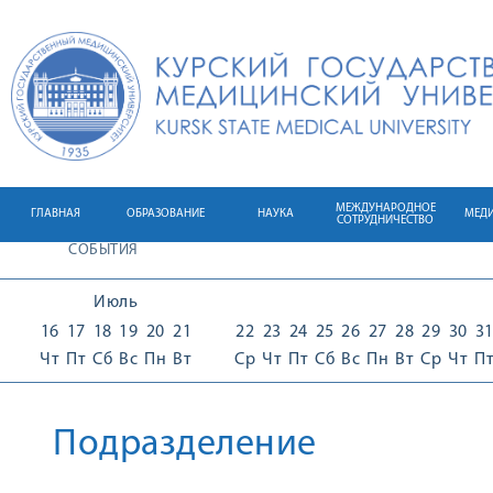
МЕЖДУНАРОДНОЕ
ГЛАВНАЯ
ОБРАЗОВАНИЕ
НАУКА
МЕД
СОТРУДНИЧЕСТВО
СОБЫТИЯ
Июль
16
17
18
19
20
21
22
23
24
25
26
27
28
29
30
3
Чт
Пт
Сб
Вс
Пн
Вт
Ср
Чт
Пт
Сб
Вс
Пн
Вт
Ср
Чт
П
Подразделение