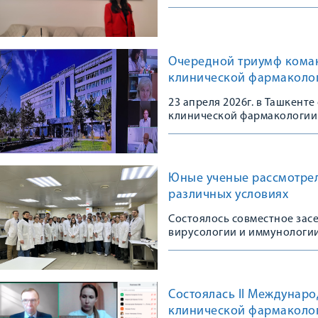
Очередной триумф кома
клинической фармаколо
23 апреля 2026г. в Ташкент
клинической фармакологии
Юные ученые рассмотрел
различных условиях
Состоялось совместное зас
вирусологии и иммунологи
Состоялась II Междунар
клинической фармаколо