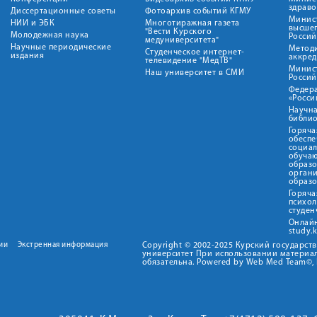
здрав
Диссертационные советы
Фотоархив событий КГМУ
Минист
НИИ и ЭБК
Многотиражная газета
высше
"Вести Курского
Молодежная наука
Росси
медуниверситета"
Научные периодические
Метод
Студенческое интернет-
издания
аккред
телевидение "МедТВ"
Минис
Наш университет в СМИ
Росси
Федер
«Росси
Научна
библио
Горяча
обеспе
социа
обуча
образ
орган
образ
Горяча
психо
студен
Онлай
study.
ии
Экстренная информация
Copyright © 2002-2025 Курский государс
университет При использовании материал
обязательна. Powered by Web Med Team©, 