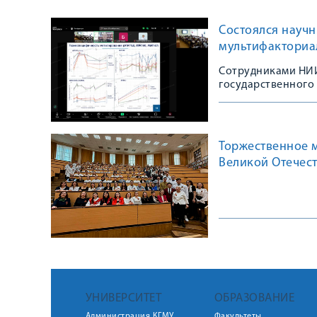
Состоялся научн
мультифакториа
Сотрудниками НИИ
государственного
Торжественное 
Великой Отечес
УНИВЕРСИТЕТ
ОБРАЗОВАНИЕ
Администрация КГМУ
Факультеты