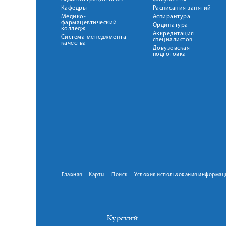
Кафедры
Расписания занятий
Медико-
Аспирантура
фармацевтический
Ординатура
колледж
Аккредитация
Система менеджмента
специалистов
качества
Довузовская
подготовка
Главная
Карты
Поиск
Условия использования информац
Курский