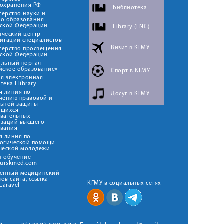
оохранения РФ
Библиотека
ерство науки и
го образования
йской Федерации
Library (ENG)
ический центр
итации специалистов
Визит в КГМУ
терство просвещения
йской Федерации
альный портал
йское образование»
Спорт в КГМУ
я электронная
тека Elibrary
я линия по
Досуг в КГМУ
чению правовой и
льной защиты
ющихся
овательных
изаций высшего
ования
я линия по
логической помощи
ческой молодежи
н обучение
kurskmed.com
твенный медицинский
ов сайта, ссылка
КГМУ в социальных сетях
Laravel