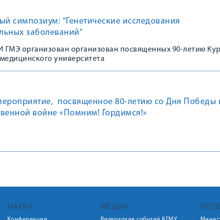
ый симпозиум: "Генетические исследования
льных заболеваний"
 ГМЭ организован организован посвященных 90-летию Ку
 медицинского университета
мероприятие, посвященное 80-летию со Дня Победы 
твенной войне «Помним! Гордимся!»
НАУКА
МЕДИА
ПОЛ
Конференции
Видеоархив событий КГМУ
Минис