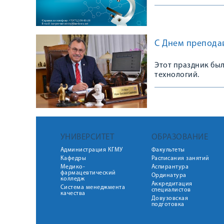
С Днем препода
Этот праздник был
технологий.
УНИВЕРСИТЕТ
ОБРАЗОВАНИЕ
Администрация КГМУ
Факультеты
Кафедры
Расписания занятий
Медико-
Аспирантура
фармацевтический
Ординатура
колледж
Аккредитация
Система менеджмента
специалистов
качества
Довузовская
подготовка