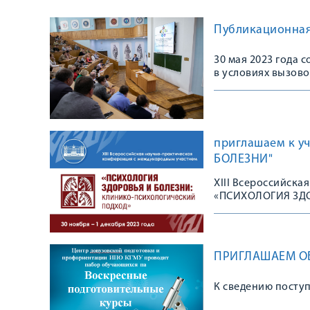
Публикационная 
30 мая 2023 года 
в условиях вызово
приглашаем к у
БОЛЕЗНИ"
XIII Всероссийск
«ПСИХОЛОГИЯ ЗД
ПРИГЛАШАЕМ О
К сведению посту