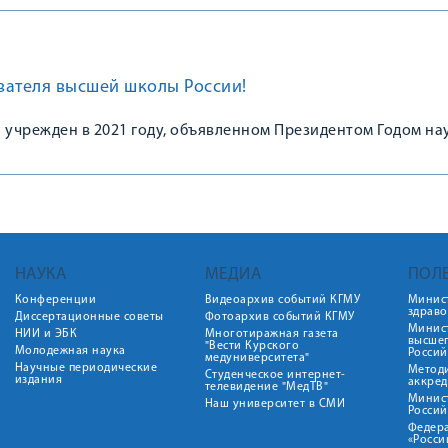
вателя высшей школы России!
 учрежден в 2021 году, объявленном Президентом Годом на
НАУКА
МЕДИА
ПОЛ
Конференции
Видеоархив событий КГМУ
Минис
здрав
Диссертационные советы
Фотоархив событий КГМУ
Минист
НИИ и ЭБК
Многотиражная газета
высше
"Вести Курского
Молодежная наука
Росси
медуниверситета"
Научные периодические
Метод
Студенческое интернет-
издания
аккред
телевидение "МедТВ"
Минис
Наш университет в СМИ
Росси
Федер
«Росси