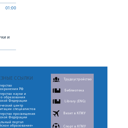
01:00
уки и
ЕЗНЫЕ ССЫЛКИ
Трудоустройство
терство
оохранения РФ
Библиотека
ерство науки и
го образования
йской Федерации
Library (ENG)
ический центр
итации специалистов
Визит в КГМУ
терство просвещения
йской Федерации
альный портал
йское образование»
Спорт в КГМУ