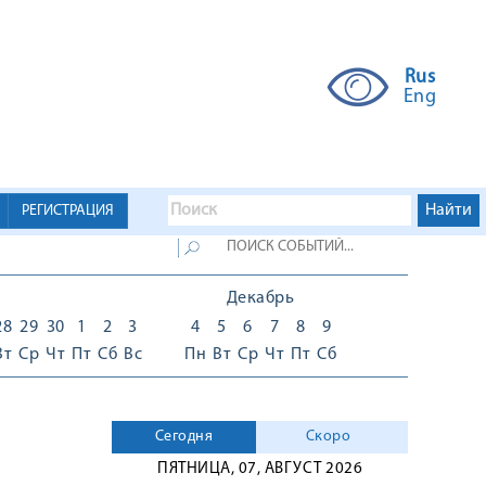
Rus
Eng
РЕГИСТРАЦИЯ
Декабрь
28
29
30
1
2
3
4
5
6
7
8
9
Вт
Ср
Чт
Пт
Сб
Вс
Пн
Вт
Ср
Чт
Пт
Сб
Сегодня
Скоро
ПЯТНИЦА, 07, АВГУСТ 2026