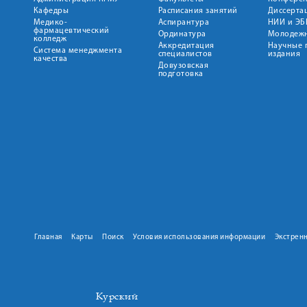
Кафедры
Расписания занятий
Диссерта
Медико-
Аспирантура
НИИ и ЭБ
фармацевтический
Ординатура
Молодежн
колледж
Аккредитация
Научные 
Система менеджмента
специалистов
издания
качества
Довузовская
подготовка
Главная
Карты
Поиск
Условия использования информации
Экстрен
Курский