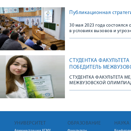
Публикационная стратеги
30 мая 2023 года состоялс
в условиях вызовов и угроз
СТУДЕНТКА ФАКУЛЬТЕТА
ПОБЕДИТЕЛЬ МЕЖВУЗОВ
СТУДЕНТКА ФАКУЛЬТЕТА М
МЕЖВУЗОВСКОЙ ОЛИМПИА
УНИВЕРСИТЕТ
ОБРАЗОВАНИЕ
НАУКА
Администрация КГМУ
Факультеты
Конфере