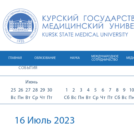
МЕЖДУНАРОДНОЕ
ГЛАВНАЯ
ОБРАЗОВАНИЕ
НАУКА
МЕД
СОТРУДНИЧЕСТВО
СОБЫТИЯ
Июнь
25
26
27
28
29
30
1
2
3
4
5
6
7
8
9
1
Вс
Пн
Вт
Ср
Чт
Пт
Сб
Вс
Пн
Вт
Ср
Чт
Пт
Сб
Вс
П
16 Июль 2023