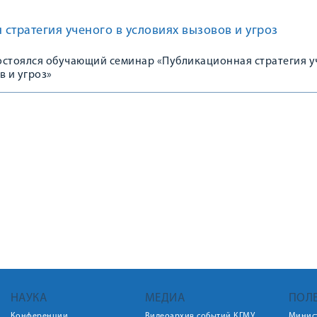
стратегия ученого в условиях вызовов и угроз
состоялся обучающий семинар «Публикационная стратегия 
в и угроз»
НАУКА
МЕДИА
ПОЛ
Конференции
Видеоархив событий КГМУ
Минис