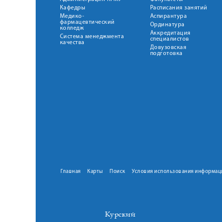
Кафедры
Расписания занятий
Медико-
Аспирантура
фармацевтический
Ординатура
колледж
Аккредитация
Система менеджмента
специалистов
качества
Довузовская
подготовка
Главная
Карты
Поиск
Условия использования информац
Курский