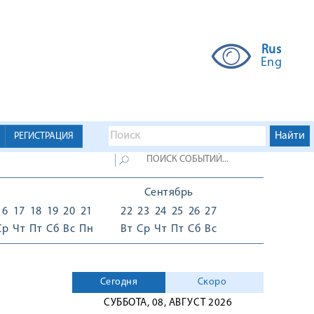
Rus
Eng
РЕГИСТРАЦИЯ
Сентябрь
16
17
18
19
20
21
22
23
24
25
26
27
Ср
Чт
Пт
Сб
Вс
Пн
Вт
Ср
Чт
Пт
Сб
Вс
Сегодня
Скоро
СУББОТА, 08, АВГУСТ 2026