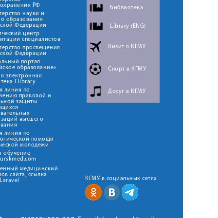
оохранения РФ
Библиотека
ерство науки и
го образования
йской Федерации
Library (ENG)
ический центр
итации специалистов
Визит в КГМУ
терство просвещения
йской Федерации
альный портал
йское образование»
Спорт в КГМУ
я электронная
тека Elibrary
я линия по
Досуг в КГМУ
чению правовой и
льной защиты
ющихся
овательных
изаций высшего
ования
я линия по
логической помощи
ческой молодежи
н обучение
kurskmed.com
твенный медицинский
ов сайта, ссылка
КГМУ в социальных сетях
Laravel