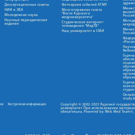
здрав
Диссертационные советы
Фотоархив событий КГМУ
Минист
НИИ и ЭБК
Многотиражная газета
высше
"Вести Курского
Молодежная наука
Росси
медуниверситета"
Научные периодические
Метод
Студенческое интернет-
издания
аккред
телевидение "МедТВ"
Минис
Наш университет в СМИ
Росси
Федер
«Росси
Научна
библио
Горяча
обеспе
социа
обуча
образ
орган
образ
Горяча
психо
студен
Онлай
study.
ии
Экстренная информация
Copyright © 2002-2025 Курский государс
университет При использовании материал
обязательна. Powered by Web Med Team©, 