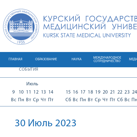
МЕЖДУНАРОДНОЕ
ГЛАВНАЯ
ОБРАЗОВАНИЕ
НАУКА
МЕД
СОТРУДНИЧЕСТВО
СОБЫТИЯ
Июль
9
10
11
12
13
14
15
16
17
18
19
20
21
22
23
2
Вс
Пн
Вт
Ср
Чт
Пт
Сб
Вс
Пн
Вт
Ср
Чт
Пт
Сб
Вс
П
30 Июль 2023