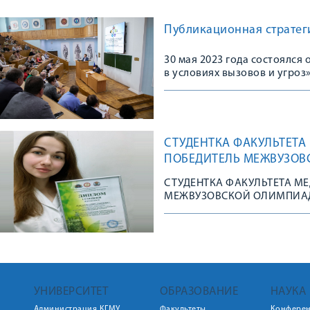
Публикационная стратеги
30 мая 2023 года состоялс
в условиях вызовов и угроз
СТУДЕНТКА ФАКУЛЬТЕТА
ПОБЕДИТЕЛЬ МЕЖВУЗОВ
СТУДЕНТКА ФАКУЛЬТЕТА М
МЕЖВУЗОВСКОЙ ОЛИМПИА
УНИВЕРСИТЕТ
ОБРАЗОВАНИЕ
НАУКА
Администрация КГМУ
Факультеты
Конфере