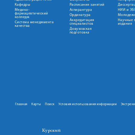
Кафедры
Расписания занятий
Диссерта
Медико-
Аспирантура
НИИ и ЭБ
фармацевтический
Ординатура
Молодежн
колледж
Аккредитация
Научные 
Система менеджмента
специалистов
издания
качества
Довузовская
подготовка
Главная
Карты
Поиск
Условия использования информации
Экстрен
Курский